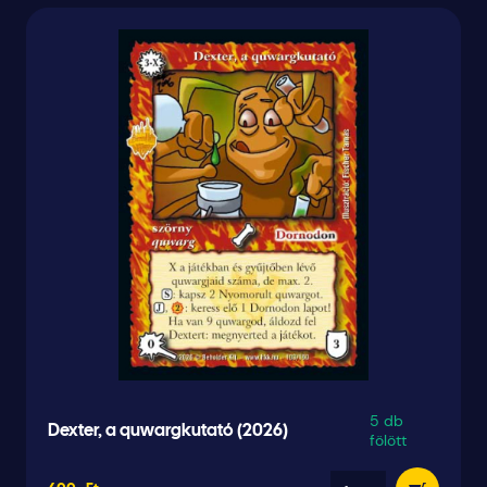
5 db
Dexter, a quwargkutató (2026)
fölött