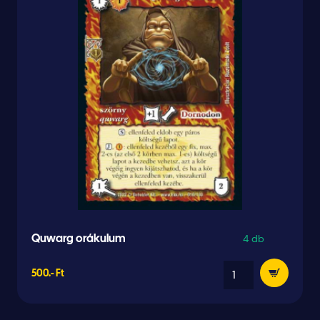
4 db
Quwarg orákulum
500.- Ft