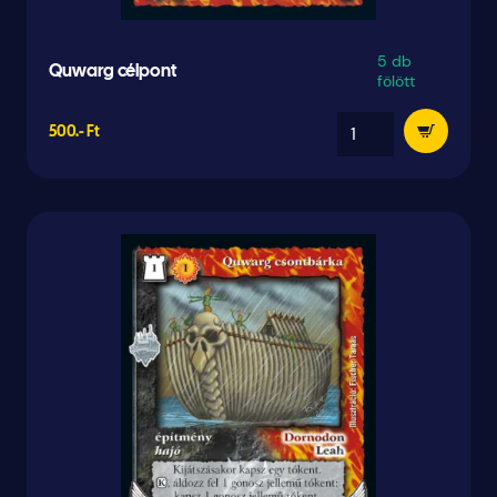
5 db
Quwarg célpont
fölött
500.- Ft