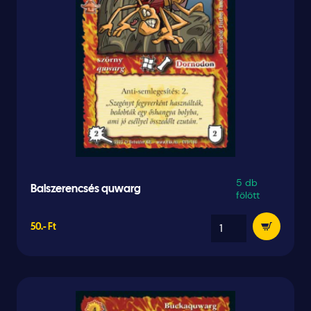
5 db
Balszerencsés quwarg
fölött
50.- Ft