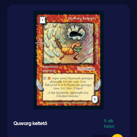
5 db
Quwarg keltető
fölött