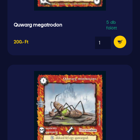
5 db
Quwarg megatrodon
fölött
200.- Ft