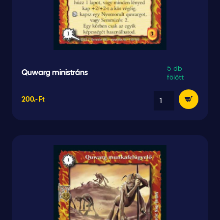
5 db
Quwarg ministráns
fölött
200.- Ft