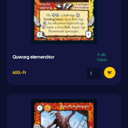
5 db
Quwarg elemenátor
fölött
600.- Ft