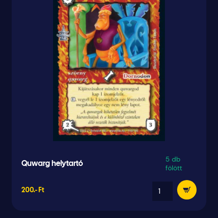
5 db
Quwarg helytartó
fölött
200.- Ft