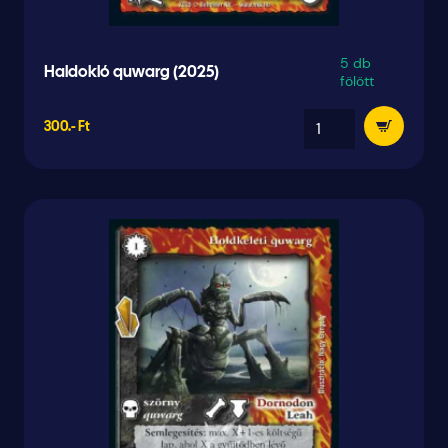
5 db
Haldokló quwarg (2025)
fölött
300.- Ft