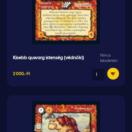
Nincs
Kisebb quwarg istenség (védnöki)
készleten
2 000.- Ft