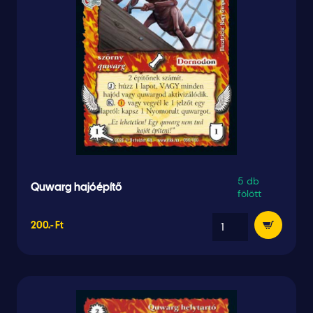
5 db
Quwarg hajóépítő
fölött
200.- Ft