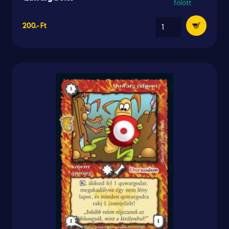
fölött
200.- Ft