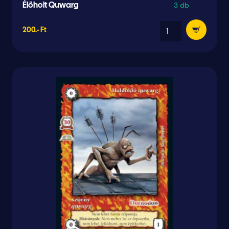
3 db
Élőholt Quwarg
200.- Ft