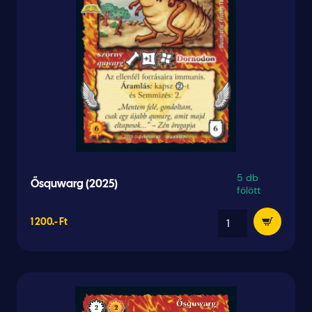
5 db
Ősquwarg (2025)
fölött
1 200.- Ft