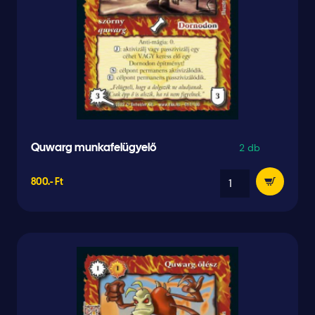
2 db
Quwarg munkafelügyelő
800.- Ft