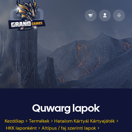
Quwarg lapok
Kezdőlap
>
Termékek
>
Hatalom Kártyái Kártyajáték
>
HKK laponként
>
Altípus / faj szerinti lapok
>