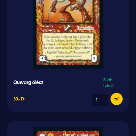
5 db
Quwarg ölész
fölött
50.- Ft