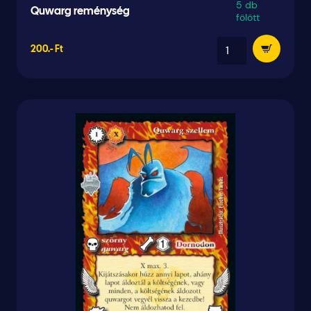
5 db
Quwarg reménység
fölött
200.- Ft