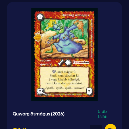
5 db
Quwarg ősmágus (2026)
fölött