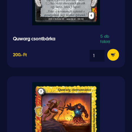
5 db
Quwarg csontbárka
fölött
200.- Ft