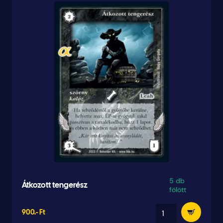
5 db
Átkozott tengerész
fölött
900.- Ft