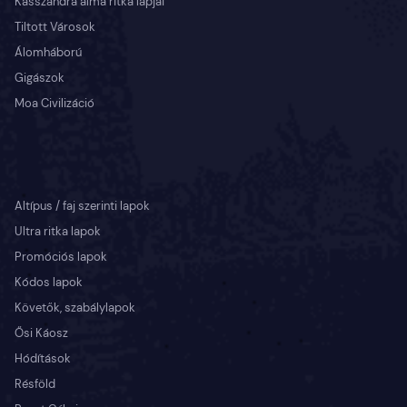
Kasszandra álma ritka lapjai
Tiltott Városok
Álomháború
Gigászok
Moa Civilizáció
Altípus / faj szerinti lapok
Ultra ritka lapok
Promóciós lapok
Kódos lapok
Követők, szabálylapok
Ősi Káosz
Hódítások
Résföld