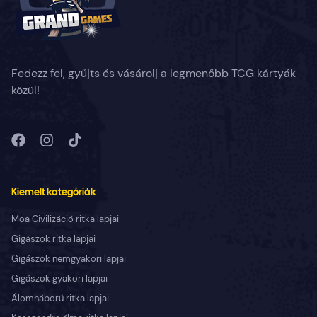
Fedezz fel, gyűjts és vásárolj a legmenőbb TCG kártyák
közül!
Kiemelt kategóriák
Moa Civilizáció ritka lapjai
Gigászok ritka lapjai
Gigászok nemgyakori lapjai
Gigászok gyakori lapjai
Álomháború ritka lapjai