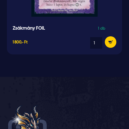
1 db
Zsákmány FOIL
1 800.- Ft