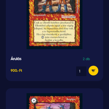
2 db
Árulás
900.- Ft