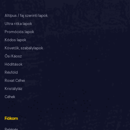
Altípus / faj szerinti lapok
Ultra ritka lapok
Promóciós lapok
Kódos lapok
Követők, szabálylapok
Ősi Káosz
Hódítások
Résföld
Roxat Céhei
Kristályláz
Céhek
Fiókom
Belépés