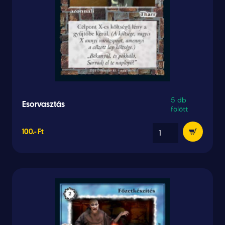
5 db
Esorvasztás
fölött
100.- Ft