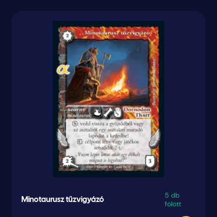
5 db
Minotaurusz tűzvigyázó
fölött