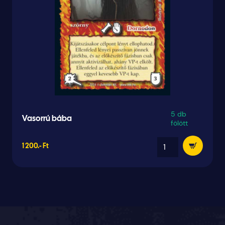
5 db
Vasorrú bába
fölött
1 200.- Ft