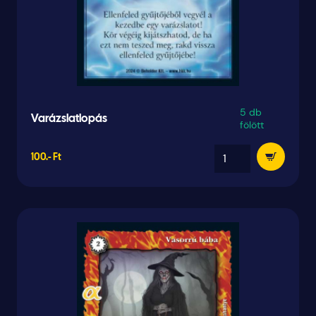
5 db
Varázslatlopás
fölött
100.- Ft