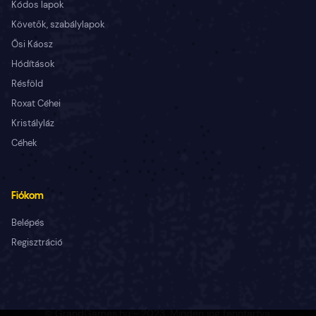
Kódos lapok
Követők, szabálylapok
Ősi Káosz
Hódítások
Résföld
Roxat Céhei
Kristályláz
Céhek
Fiókom
Belépés
Regisztráció
© GrandGames.hu - 2023. Minden jog fenntartva.