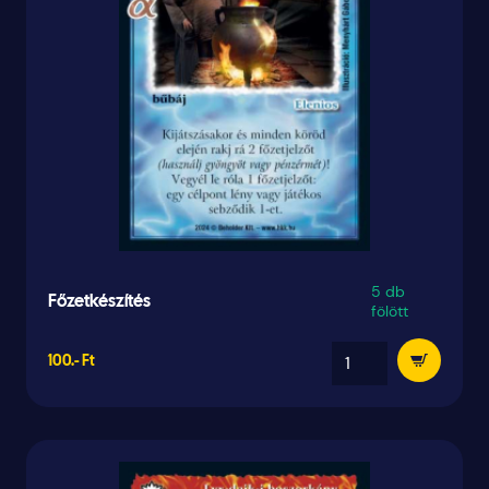
5 db
Főzetkészítés
fölött
100.- Ft