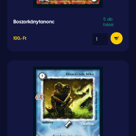
5 db
Boszorkánytanonc
fölött
100.- Ft