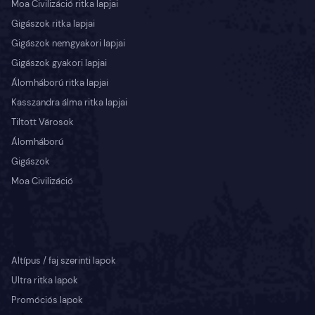
Moa Civilizáció ritka lapjai
Gigászok ritka lapjai
Gigászok nemgyakori lapjai
Gigászok gyakori lapjai
Álomháború ritka lapjai
Kasszandra álma ritka lapjai
Tiltott Városok
Álomháború
Gigászok
Moa Civilizáció
Altípus / faj szerinti lapok
Ultra ritka lapok
Promóciós lapok