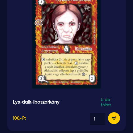
5 db
Lyx-daik-i boszorkány
fölött
100.- Ft