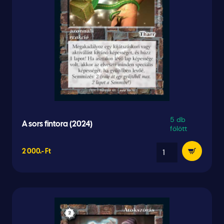
5 db
A sors fintora (2024)
fölött
2 000.- Ft