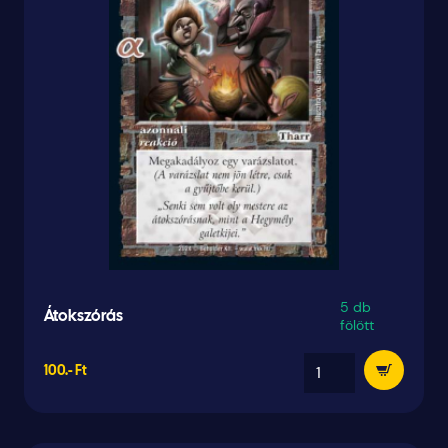
5 db
Átokszórás
fölött
100.- Ft