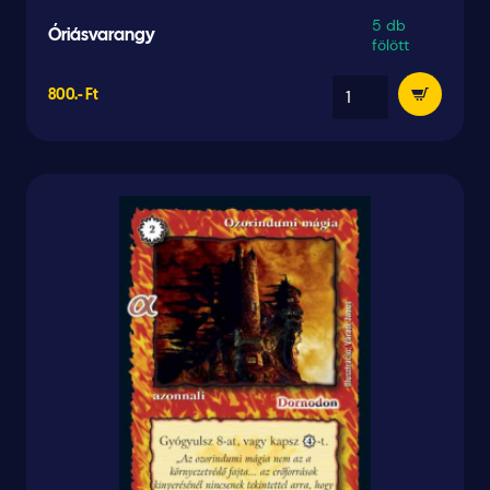
5 db
Óriásvarangy
fölött
800.- Ft