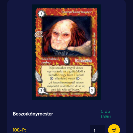
5 db
Boszorkánymester
fölött
100.- Ft