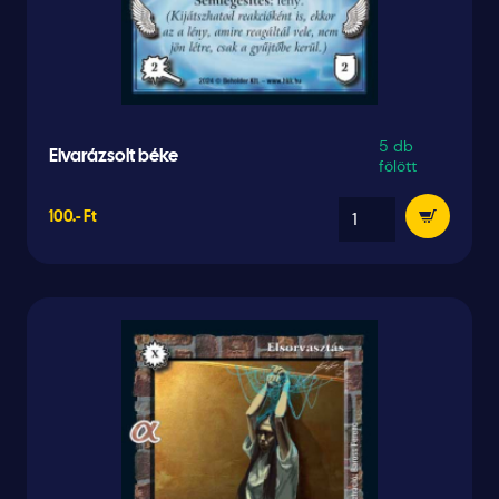
5 db
Elvarázsolt béke
fölött
100.- Ft