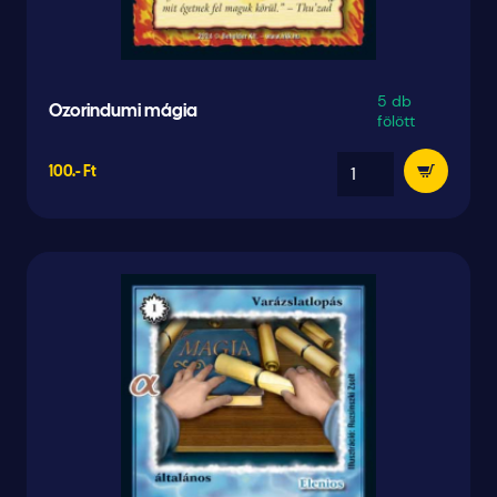
5 db
Ozorindumi mágia
fölött
100.- Ft