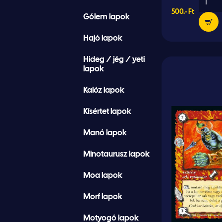
500.- Ft
Gólem lapok
Hajó lapok
Hideg / jég / yeti
lapok
Kalóz lapok
Kísértet lapok
Manó lapok
Minotaurusz lapok
Moa lapok
Morf lapok
Motyogó lapok