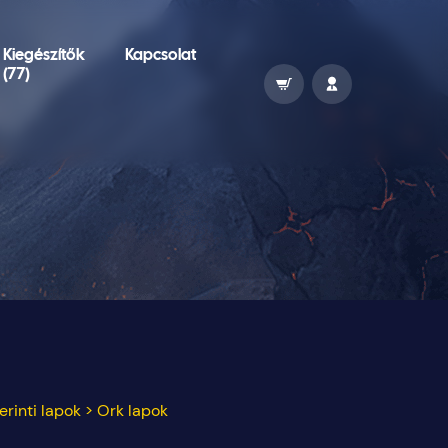
Kiegészítők
Kapcsolat
(77)
zerinti lapok
>
Ork lapok