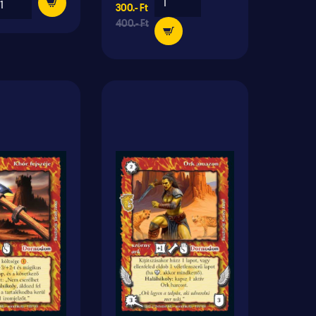
300.- Ft
400.- Ft