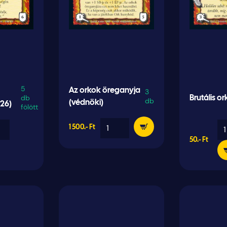
5
Az orkok öreganyja
3
db
Brutális or
db
(védnöki)
26)
fölött
1 500.- Ft
50.- Ft