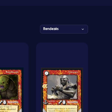
Rendezés