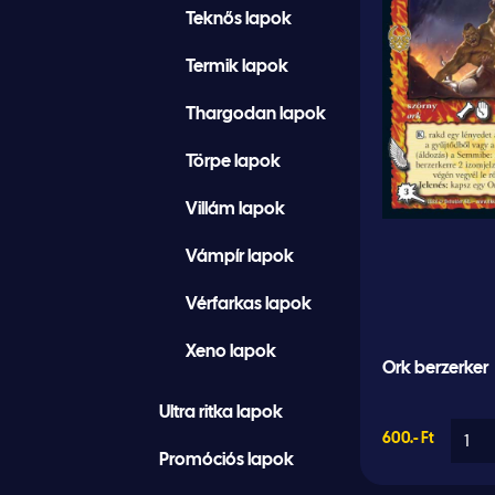
Teknős lapok
Termik lapok
Thargodan lapok
Törpe lapok
Villám lapok
Vámpír lapok
Vérfarkas lapok
Xeno lapok
Ork berzerker
Ultra ritka lapok
600.- Ft
Promóciós lapok