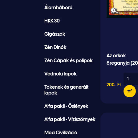
Álomháború
HKK 30
Gigászok
Zén Dinók
Az orkok
Zén Cápák és polipok
öreganyja (20
Védnöki lapok
200.- Ft
Tokenek és generált
lapok
Alfa pakli - Őslények
Alfa pakli - Víziszörnyek
Moa Civilizáció