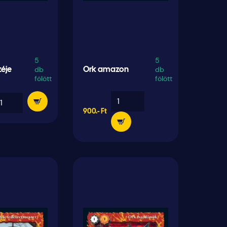
5
5
db
db
zéje
Ork amazon
fölött
fölött
900.- Ft