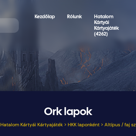
Kezdőlap
Rólunk
Hatalom
Kártyái
Kártyajáték
(4262)
Ork lapok
Hatalom Kártyái Kártyajáték
>
HKK laponként
>
Altípus / faj s