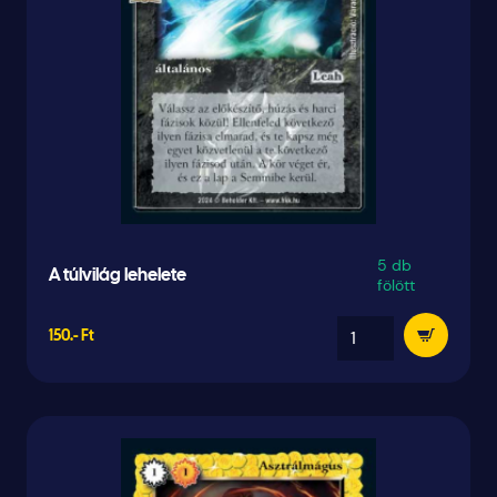
5 db
A túlvilág lehelete
fölött
150.- Ft