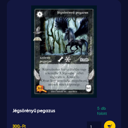
5 db
Jégsörényű pegazus
fölött
300.- Ft