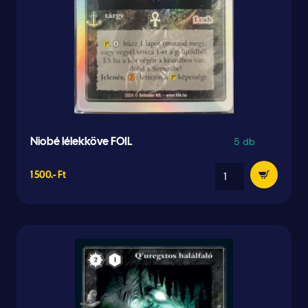
5 db
Niobé lélekköve FOIL
1 500.- Ft