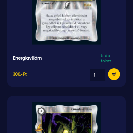
5 db
Energiavillám
fölött
300.- Ft