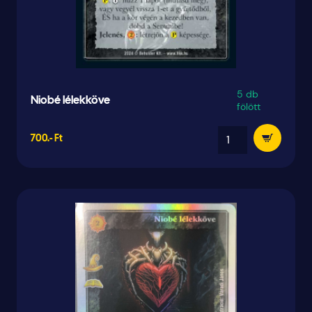
5 db
Niobé lélekköve
fölött
700.- Ft