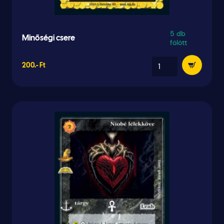
5 db
Minőségi csere
fölött
200.- Ft