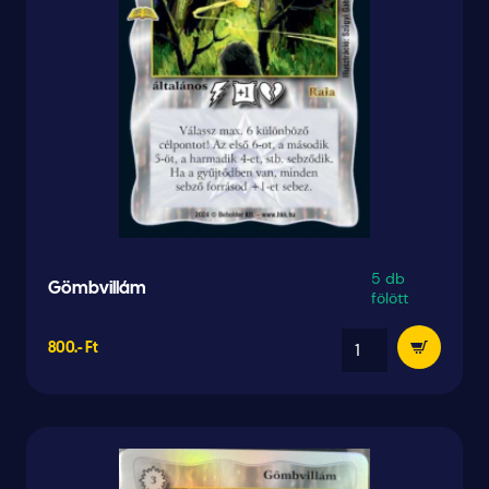
5 db
Gömbvillám
fölött
800.- Ft