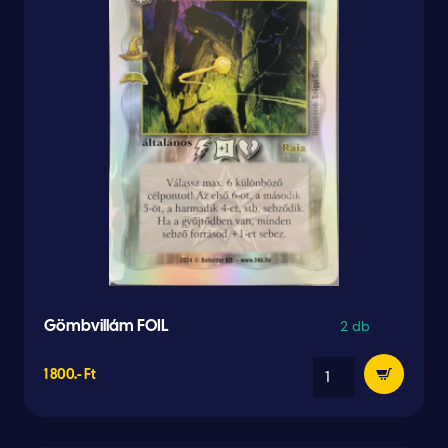
2 db
Gömbvillám FOIL
1 800.- Ft