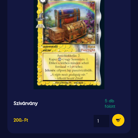
5 db
Szivárvány
fölött
200.- Ft