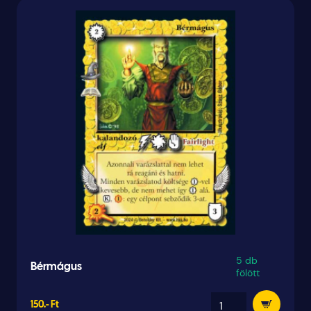
5 db
Bérmágus
fölött
150.- Ft