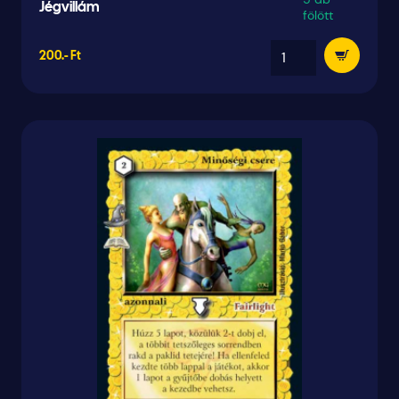
Jégvillám
fölött
200.- Ft