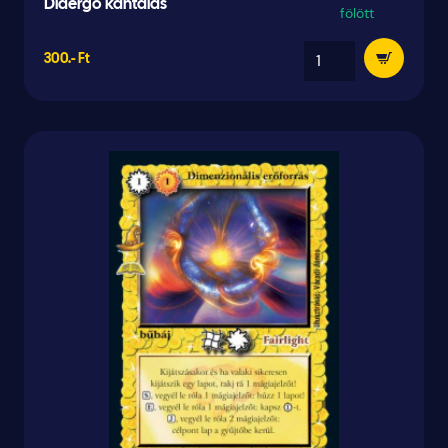
Didergő kántálás
fölött
300.- Ft