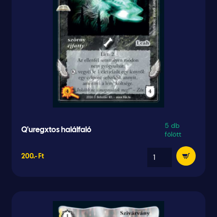
5 db
Q'uregxtos halálfaló
fölött
200.- Ft