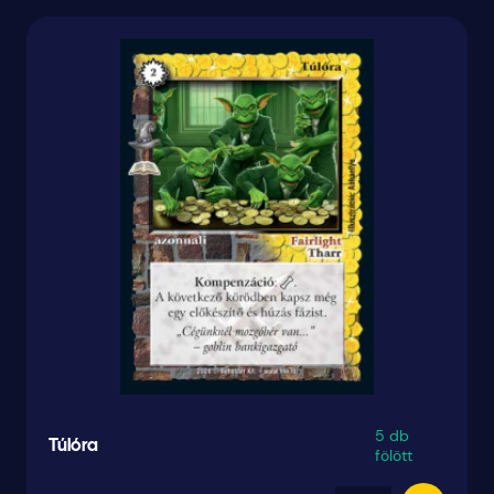
5 db
Túlóra
fölött