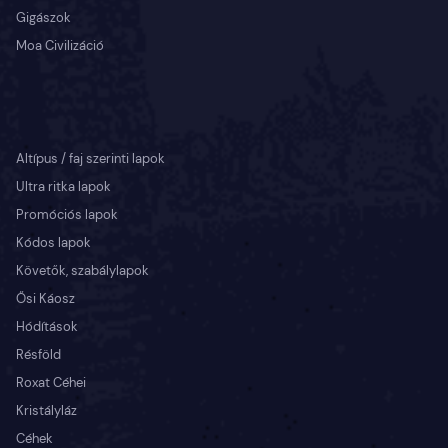
Gigászok
Moa Civilizáció
Altípus / faj szerinti lapok
Ultra ritka lapok
Promóciós lapok
Kódos lapok
Követők, szabálylapok
Ősi Káosz
Hódítások
Résföld
Roxat Céhei
Kristályláz
Céhek