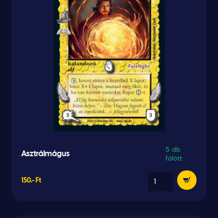
5 db
Asztrálmágus
fölött
150.- Ft