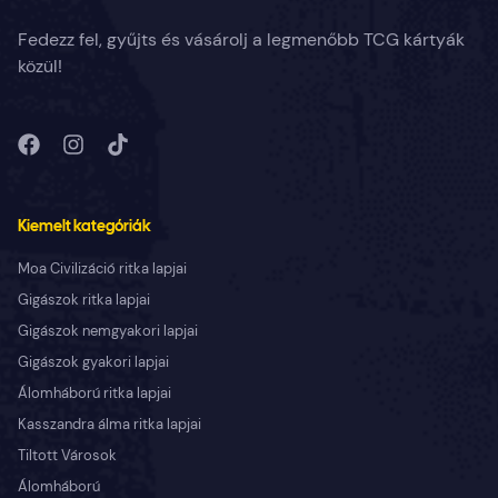
Fedezz fel, gyűjts és vásárolj a legmenőbb TCG kártyák
közül!
Kiemelt kategóriák
Moa Civilizáció ritka lapjai
Gigászok ritka lapjai
Gigászok nemgyakori lapjai
Gigászok gyakori lapjai
Álomháború ritka lapjai
Kasszandra álma ritka lapjai
Tiltott Városok
Álomháború