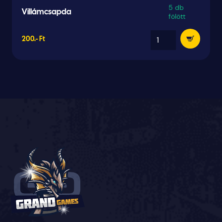
5 db
Villámcsapda
fölött
200.- Ft