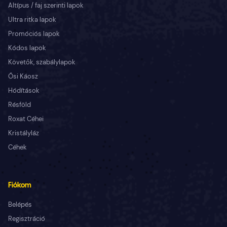
Altípus / faj szerinti lapok
Ultra ritka lapok
Promóciós lapok
Kódos lapok
Követők, szabálylapok
Ősi Káosz
Hódítások
Résföld
Roxat Céhei
Kristályláz
Céhek
Fiókom
Belépés
Regisztráció