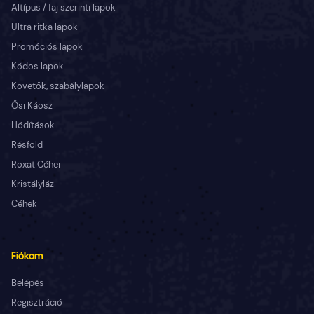
Altípus / faj szerinti lapok
Ultra ritka lapok
Promóciós lapok
Kódos lapok
Követők, szabálylapok
Ősi Káosz
Hódítások
Résföld
Roxat Céhei
Kristályláz
Céhek
Fiókom
Belépés
Regisztráció