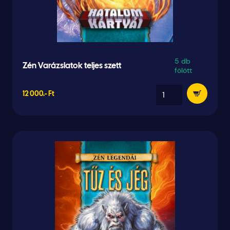
5 db
Zén Varázslatok teljes szett
fölött
12 000.- Ft