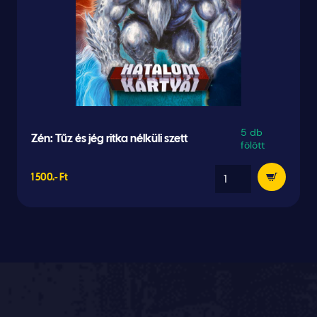
5 db
Zén: Tűz és jég ritka nélküli szett
fölött
1 500.- Ft