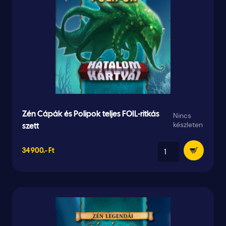
Zén Cápák és Polipok teljes FOIL-ritkás
Nincs
készleten
szett
34 900.- Ft