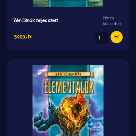
Nincs
Zén Dinók teljes szett
készleten
15 900.- Ft