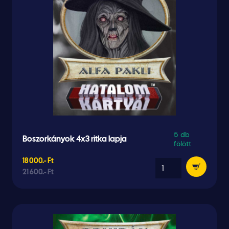
5 db
Boszorkányok 4x3 ritka lapja
fölött
18 000.- Ft
21 600.- Ft