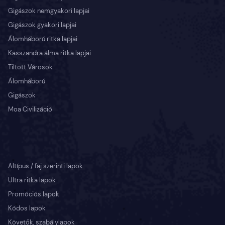
Gigászok nemgyakori lapjai
Gigászok gyakori lapjai
Álomháború ritka lapjai
Kasszandra álma ritka lapjai
Tiltott Városok
Álomháború
Gigászok
Moa Civilizáció
Altípus / faj szerinti lapok
Ultra ritka lapok
Promóciós lapok
Kódos lapok
Követők, szabálylapok