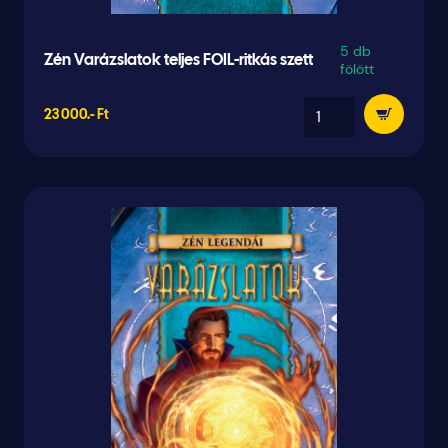
5 db
Zén Varázslatok teljes FOIL-ritkás szett
fölött
23 000.- Ft