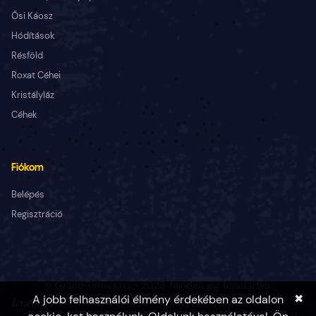
Ősi Káosz
Hódítások
Résföld
Roxat Céhei
Kristályláz
Céhek
Fiókom
Belépés
Regisztráció
© GrandGames.hu - 2023. Minden jog fenntartva.
✖
A jobb felhasználói élmény érdekében az oldalon
Általános szerződési feltételek
Adatkezelési tájékoztató
Cookie tájékoztató
Fogyasztó Barát
Elállás a szerződéstől