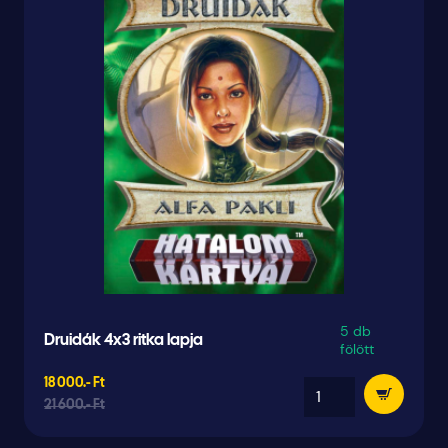
5 db
Druidák 4x3 ritka lapja
fölött
18 000.- Ft
21 600.- Ft