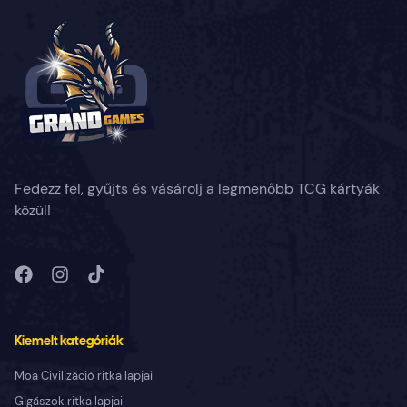
Fedezz fel, gyűjts és vásárolj a legmenőbb TCG kártyák
közül!
Kiemelt kategóriák
Moa Civilizáció ritka lapjai
Gigászok ritka lapjai