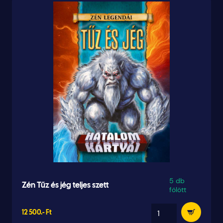
5 db
Zén Tűz és jég teljes szett
fölött
12 500.- Ft