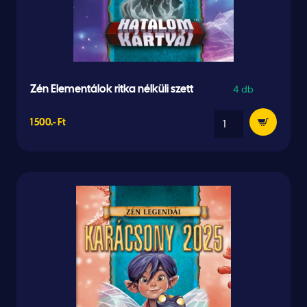
4 db
Zén Elementálok ritka nélküli szett
1 500.- Ft