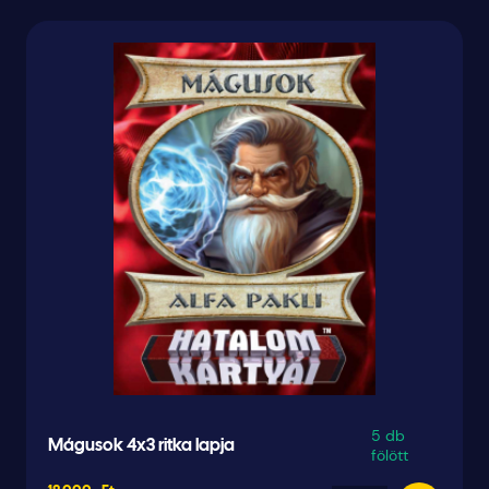
5 db
Mágusok 4x3 ritka lapja
fölött