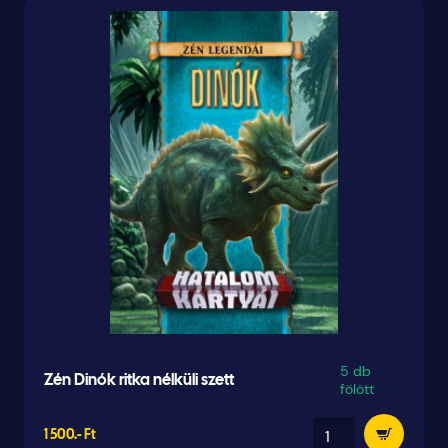
5 db
Zén Dinók ritka nélküli szett
fölött
1 500.- Ft