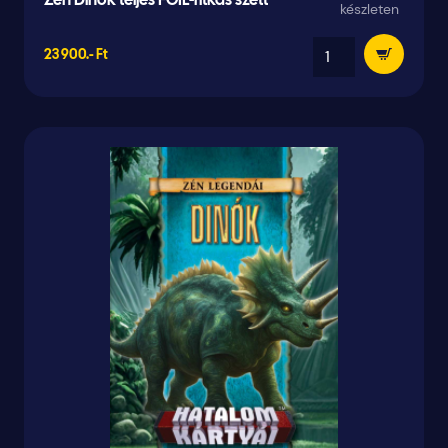
Zén Dinók teljes FOIL-ritkás szett
készleten
23 900.- Ft