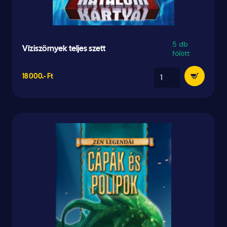
5 db
Víziszörnyek teljes szett
fölött
18 000.- Ft