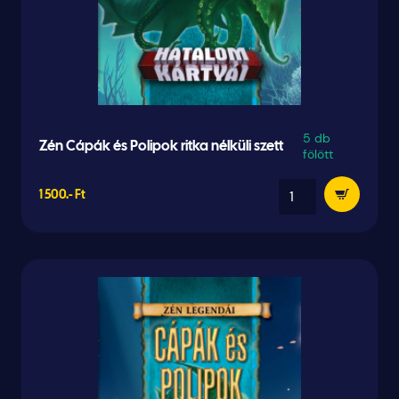
5 db
Zén Cápák és Polipok ritka nélküli szett
fölött
1 500.- Ft