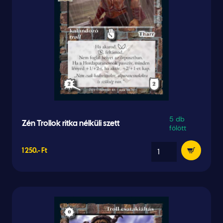
5 db
Zén Trollok ritka nélküli szett
fölött
1 250.- Ft