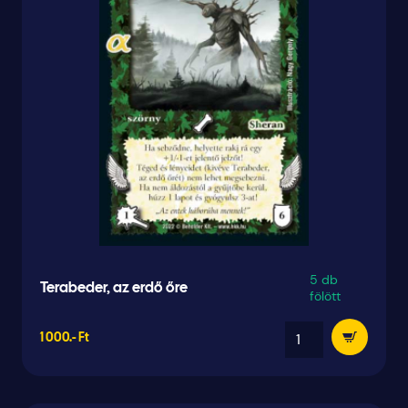
5 db
Terabeder, az erdő őre
fölött
1 000.- Ft