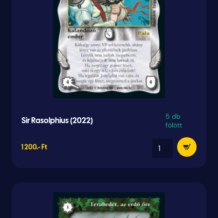
5 db
Sir Rasolphius (2022)
fölött
1 200.- Ft