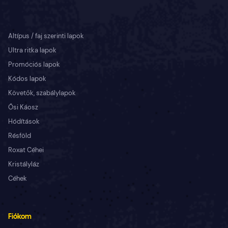
Altípus / faj szerinti lapok
Ultra ritka lapok
Promóciós lapok
Kódos lapok
Követők, szabálylapok
Ősi Káosz
Hódítások
Résföld
Roxat Céhei
Kristályláz
Céhek
Fiókom