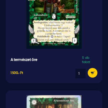
5 db
A természet őre
fölött
1 500.- Ft