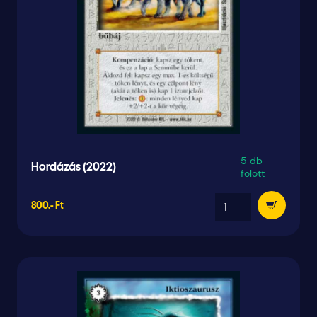
5 db
Hordázás (2022)
fölött
800.- Ft