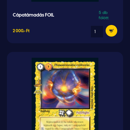
5 db
Cápatámadás FOIL
fölött
2 000.- Ft