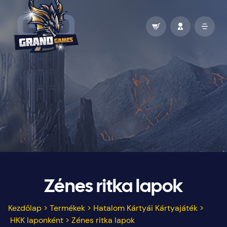
Zénes ritka lapok
Kezdőlap
>
Termékek
>
Hatalom Kártyái Kártyajáték
>
HKK laponként
>
Zénes ritka lapok