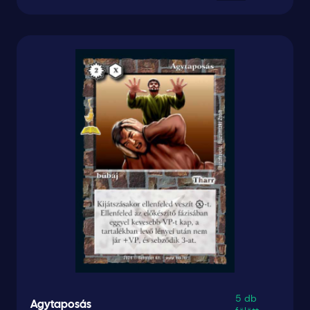
5 db
Agytaposás