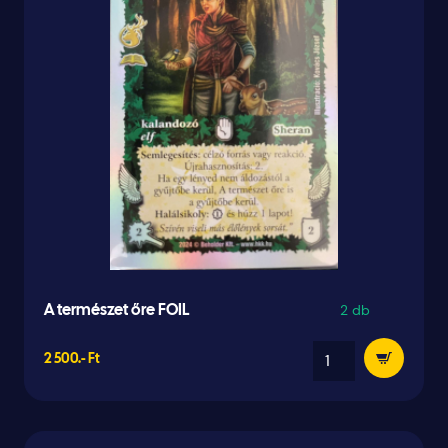
2 db
A természet őre FOIL
2 500.- Ft