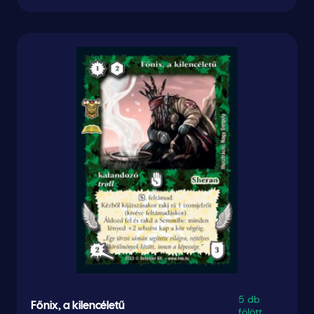
5 db
Főnix, a kilencéletű
fölött