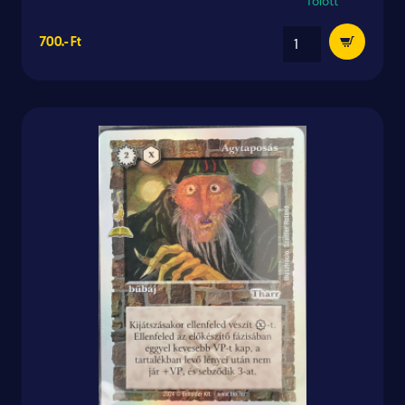
fölött
700.- Ft