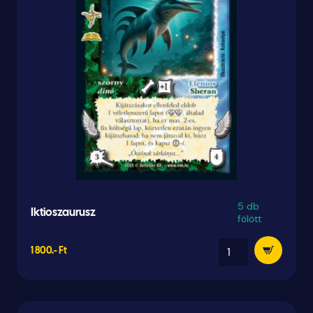
5 db
Iktioszaurusz
fölött
1 800.- Ft