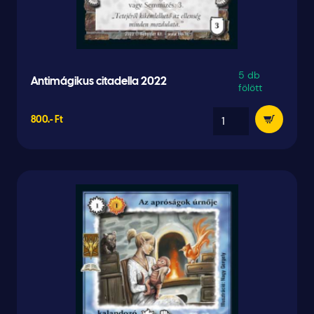
5 db
Antimágikus citadella 2022
fölött
800.- Ft