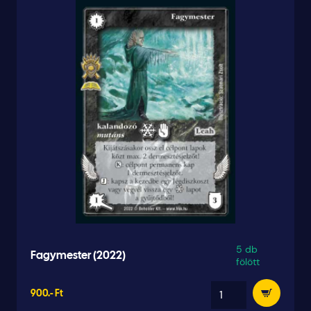
5 db
Fagymester (2022)
fölött
900.- Ft