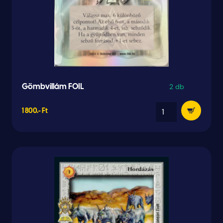
2 db
Gömbvillám FOIL
1 800.- Ft