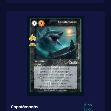
5 db
Cápatámadás
fölött