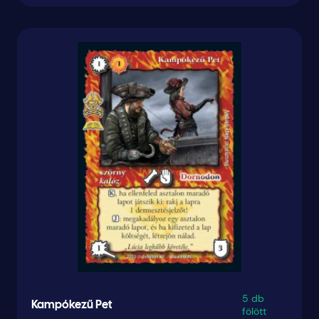
5 db
Kampókezű Pet
fölött