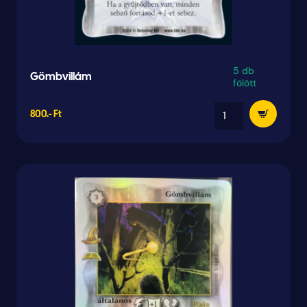
5 db
Gömbvillám
fölött
800.- Ft