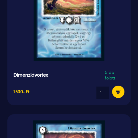
5 db
Dimenzióvortex
fölött
1 500.- Ft