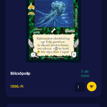
5 db
Bölcsőpolip
fölött
1 000.- Ft