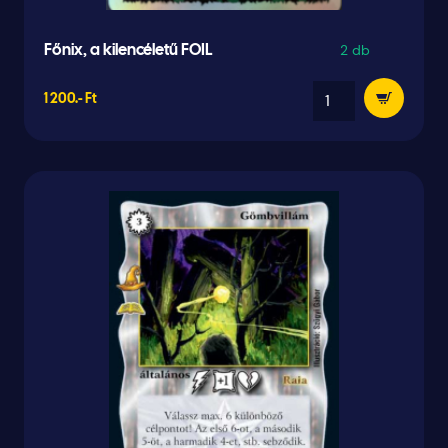
2 db
Főnix, a kilencéletű FOIL
1 200.- Ft