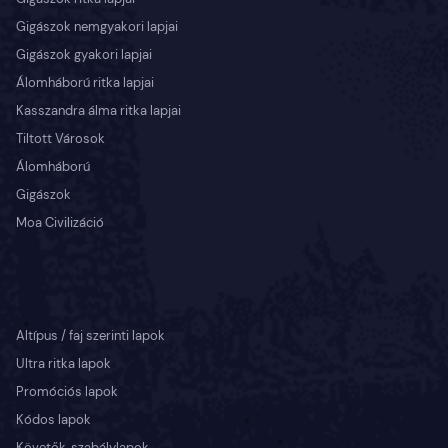
Gigászok nemgyakori lapjai
Gigászok gyakori lapjai
Álomháború ritka lapjai
Kasszandra álma ritka lapjai
Tiltott Városok
Álomháború
Gigászok
Moa Civilizáció
Altípus / faj szerinti lapok
Ultra ritka lapok
Promóciós lapok
Kódos lapok
Követők, szabálylapok