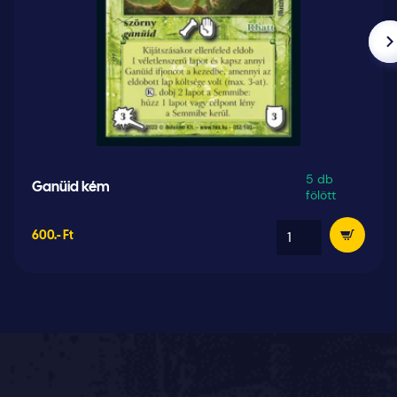
5 db
Ganüid kém
fölött
600.- Ft