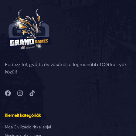
Fedezz fel, gyűjts és vásárolj a legmenőbb TCG kártyák
közül!
Kiemelt kategóriák
Moa Civilizáció ritka lapjai
Gigászok ritka lapjai