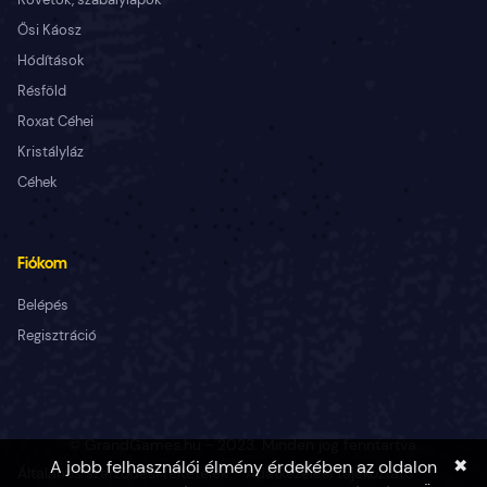
Ősi Káosz
Hódítások
Résföld
Roxat Céhei
Kristályláz
Céhek
Fiókom
Belépés
Regisztráció
© GrandGames.hu - 2023. Minden jog fenntartva.
✖
A jobb felhasználói élmény érdekében az oldalon
Általános szerződési feltételek
Adatkezelési tájékoztató