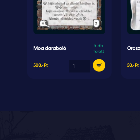
5 db
Moa daraboló
Orosz
fölött
500.- Ft
50.- Ft