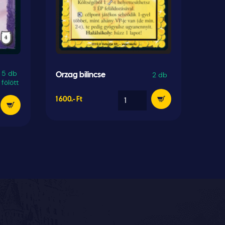
5 db
2 db
Orzag bilincse
Ther
fölött
1 600.- Ft
200.- 