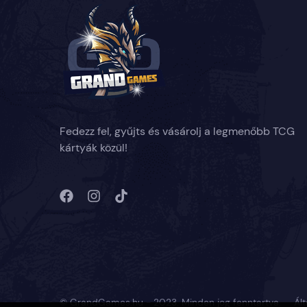
Fedezz fel, gyűjts és vásárolj a legmenőbb TCG
kártyák közül!
© GrandGames.hu - 2023. Minden jog fenntartva.
Ált