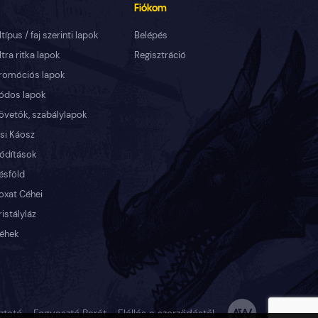
Fiókom
ltípus / faj szerinti lapok
Belépés
ltra ritka lapok
Regisztráció
romóciós lapok
ódos lapok
övetők, szabálylapok
si Káosz
ódítások
ésföld
oxat Céhei
ristályláz
éhek
ztató
Fogyasztó Barát
Elállás a szerződéstől