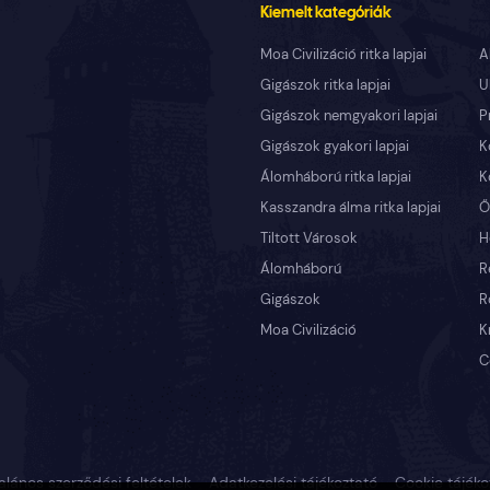
Kiemelt kategóriák
Moa Civilizáció ritka lapjai
A
Gigászok ritka lapjai
U
Gigászok nemgyakori lapjai
P
Gigászok gyakori lapjai
K
Álomháború ritka lapjai
K
Kasszandra álma ritka lapjai
Ő
Tiltott Városok
H
Álomháború
R
Gigászok
R
Moa Civilizáció
K
C
alános szerződési feltételek
Adatkezelési tájékoztató
Cookie tájéko