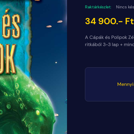
Raktárkészlet:
Nincs kés
34 900.- Ft
A Cápák és Polipok Zén
ritkából 3-3 lap + min
Mennyi