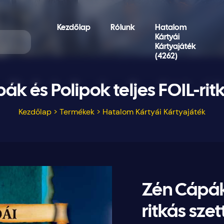
Kezdőlap
Rólunk
Hatalom
Kártyái
Kártyajáték
(4262)
ák és Polipok teljes FOIL-ritk
Kezdőlap
>
Termékek
>
Hatalom Kártyái Kártyajáték
Zén Cápák 
ritkás szet