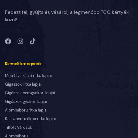
Fedezz fel, gyűjts és vásárolj a legmenőbb TCG kártyák
közül!
Kiemelt kategóriák
Moa Civilizáció ritka lapjai
Gigászok ritka lapjai
Gigászok nemgyakori lapjai
Gigászok gyakori lapjai
Álomháború ritka lapjai
Kasszandra álma ritka lapjai
Tiltott Városok
Álomháború