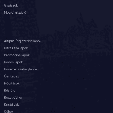
Gigászok
Moa Civilizáció
Altípus / faj szerinti lapok
Ultra ritka lapok
Promóciós lapok
Kódos lapok
Követők, szabálylapok
Ősi Káosz
Hódítások
Résföld
Roxat Céhei
Kristályláz
Céhek