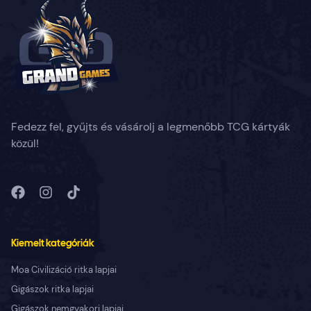
Fedezz fel, gyűjts és vásárolj a legmenőbb TCG kártyák
közül!
Kiemelt kategóriák
Moa Civilizáció ritka lapjai
Gigászok ritka lapjai
Gigászok nemgyakori lapjai