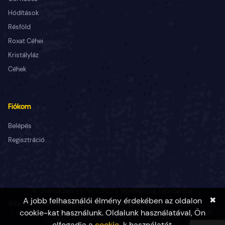
Hódítások
Résföld
Roxat Céhei
Kristályláz
Céhek
Fiókom
Belépés
Regisztráció
© GrandGames.hu - 2023. Minden jog fenntartva.
✖
A jobb felhasználói élmény érdekében az oldalon
Általános szerződési feltételek
Adatkezelési tájékoztató
cookie-kat használunk. Oldalunk használatával, Ön
Cookie tájékoztató
Fogyasztó Barát
Elállás a szerződéstől
elfogadja a
cookie
-k használatát.