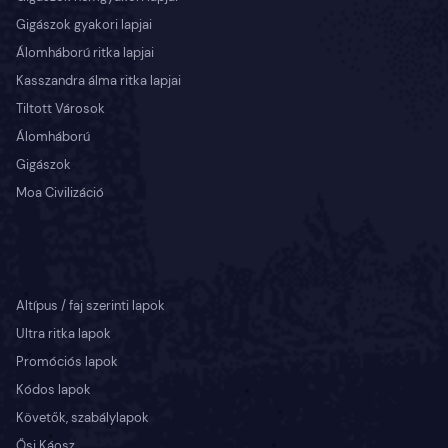
Gigászok gyakori lapjai
Álomháború ritka lapjai
Kasszandra álma ritka lapjai
Tiltott Városok
Álomháború
Gigászok
Moa Civilizáció
Altípus / faj szerinti lapok
Ultra ritka lapok
Promóciós lapok
Kódos lapok
Követők, szabálylapok
Ősi Káosz