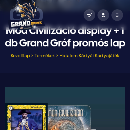
Moa Civilizáció display + 1
db Grand Gróf promós lap
Kezdőlap
>
Termékek
>
Hatalom Kártyái Kártyajáték