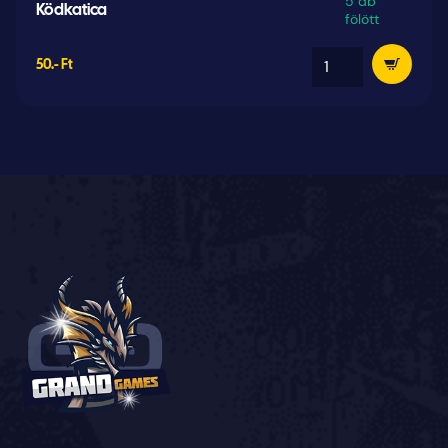
5 db
Ködkatica
fölött
50.- Ft