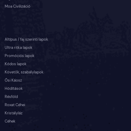
Moa Civilizáció
Altípus / faj szerinti lapok
Ultra ritka lapok
Promóciós lapok
Kódos lapok
Követők, szabálylapok
Ősi Káosz
Hódítások
Résföld
Roxat Céhei
Kristályláz
Céhek