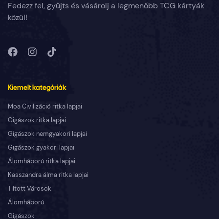
Fedezz fel, gyűjts és vásárolj a legmenőbb TCG kártyák
közül!
Kiemelt kategóriák
Moa Civilizáció ritka lapjai
Gigászok ritka lapjai
Gigászok nemgyakori lapjai
Gigászok gyakori lapjai
Álomháború ritka lapjai
Kasszandra álma ritka lapjai
Tiltott Városok
Álomháború
Gigászok