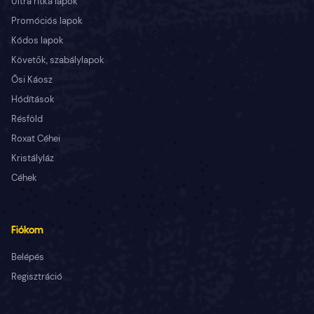
Ultra ritka lapok
Promóciós lapok
Kódos lapok
Követők, szabálylapok
Ősi Káosz
Hódítások
Résföld
Roxat Céhei
Kristályláz
Céhek
Fiókom
Belépés
Regisztráció