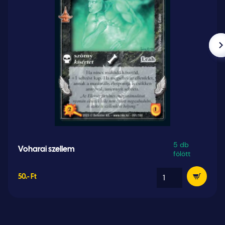
5 db
Voharai szellem
fölött
50.- Ft