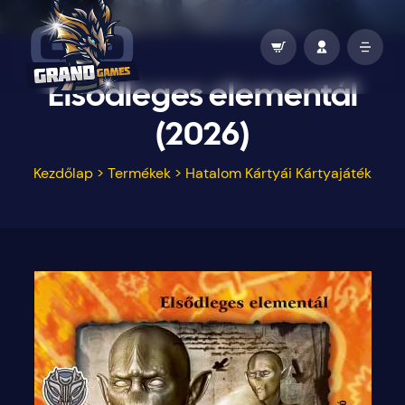
Elsődleges elementál
(2026)
Kezdőlap
>
Termékek
>
Hatalom Kártyái Kártyajáték