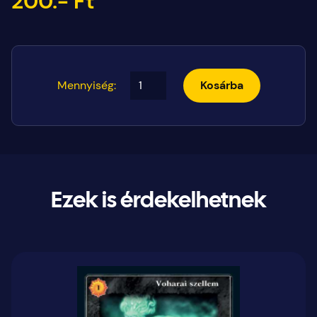
200.- Ft
Mennyiség:
Kosárba
Ezek is érdekelhetnek