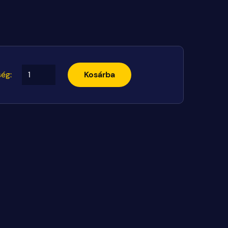
ég:
Kosárba