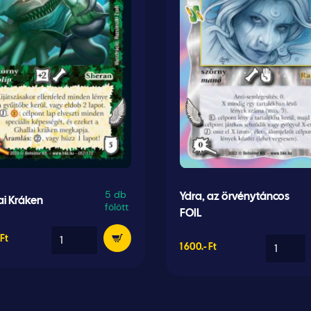
5 db
Ydra, az örvénytáncos
ai Kráken
fölött
FOIL
 Ft
1 600.- Ft