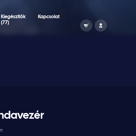
Kiegészítők
Kapcsolat
(77)
andavezér
tt