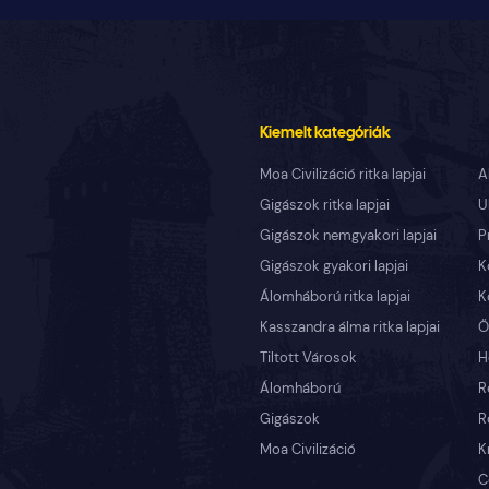
Kiemelt kategóriák
Moa Civilizáció ritka lapjai
A
Gigászok ritka lapjai
U
Gigászok nemgyakori lapjai
P
Gigászok gyakori lapjai
K
Álomháború ritka lapjai
K
Kasszandra álma ritka lapjai
Ő
Tiltott Városok
H
Álomháború
R
Gigászok
R
Moa Civilizáció
K
C