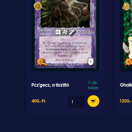
5 db
Pcz'gecz, a tisztító
Ghall
fölött
400.- Ft
1 200.-