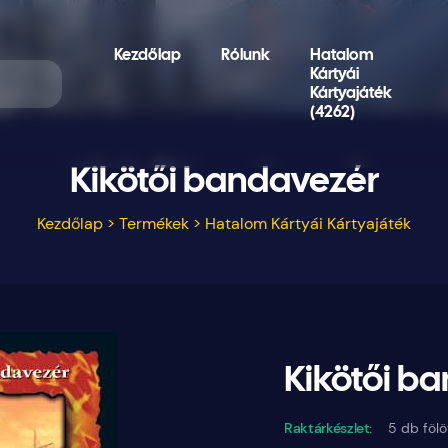
Kezdőlap
Rólunk
Hatalom
Kártyái
Kártyajáték
(4262)
Kikötői bandavezér
Kezdőlap
>
Termékek
>
Hatalom Kártyái Kártyajáték
Kikötői b
Raktárkészlet:
5 db fölö