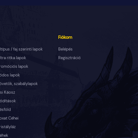
Fiókom
ltípus / faj szerinti lapok
Belépés
ltra ritka lapok
Regisztráció
romóciós lapok
ódos lapok
övetők, szabálylapok
si Káosz
ódítások
ésföld
oxat Céhei
ristályláz
éhek