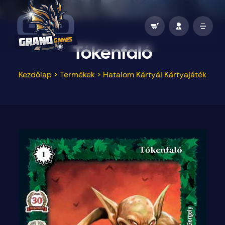
Tókenfaló
Kezdőlap
>
Termékek
>
Hatalom Kártyái Kártyajáték