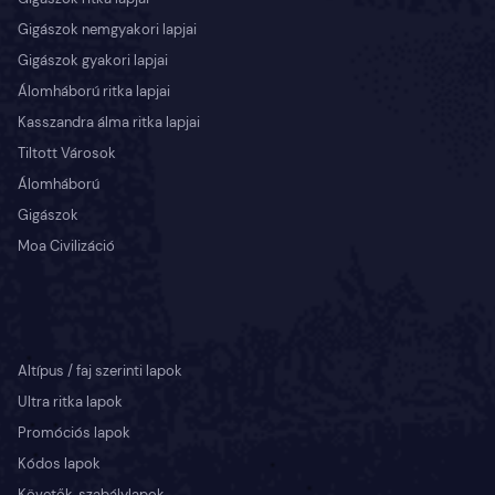
Gigászok nemgyakori lapjai
Gigászok gyakori lapjai
Álomháború ritka lapjai
Kasszandra álma ritka lapjai
Tiltott Városok
Álomháború
Gigászok
Moa Civilizáció
Altípus / faj szerinti lapok
Ultra ritka lapok
Promóciós lapok
Kódos lapok
Követők, szabálylapok