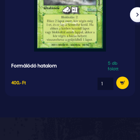
5 db
Formálódó hatalom
fölött
400.- Ft