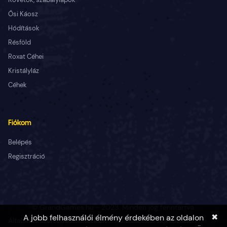
Ősi Káosz
Hódítások
Résföld
Roxat Céhei
Kristályláz
Céhek
Fiókom
Belépés
Regisztráció
© GrandGames.hu - 2023. Minden jog fenntartva.
✖
A jobb felhasználói élmény érdekében az oldalon
Általános szerződési feltételek
Adatkezelési tájékoztató