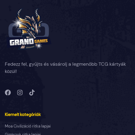
Fedezz fel, gyűjts és vásárolj a legmenőbb TCG kártyák
közül!
Kiemelt kategóriák
Moa Civilizáció ritka lapjai
Gigászok ritka lapjai