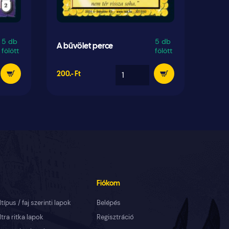
5 db
5 db
A bűvölet perce
Vérv
fölött
fölött
200.- Ft
50.- Ft
Fiókom
ltípus / faj szerinti lapok
Belépés
ltra ritka lapok
Regisztráció