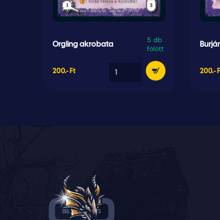
5 db
Orgling akrobata
Burjá
fölött
200.- Ft
200.- 