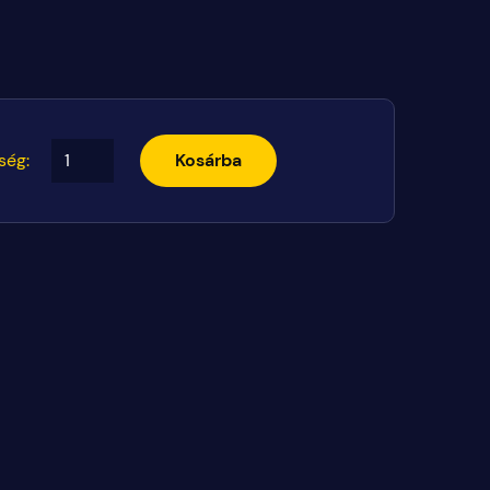
ség:
Kosárba