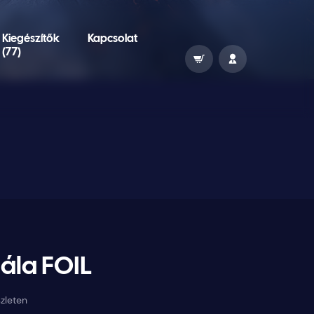
Kiegészítők
Kapcsolat
(77)
lála FOIL
zleten