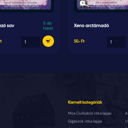
5 db
nzó sav
Xeno arctámadó
fölött
Ft
50.- Ft
Kiemelt kategóriák
Moa Civilizáció ritka lapjai
A
Gigászok ritka lapjai
U