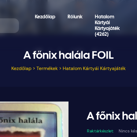
Kezdőlap
Rólunk
Hatalom
Kártyái
Kártyajáték
(4262)
A főnix halála FOIL
Kezdőlap
>
Termékek
>
Hatalom Kártyái Kártyajáték
A főnix ha
Raktárkészlet:
Nincs kés