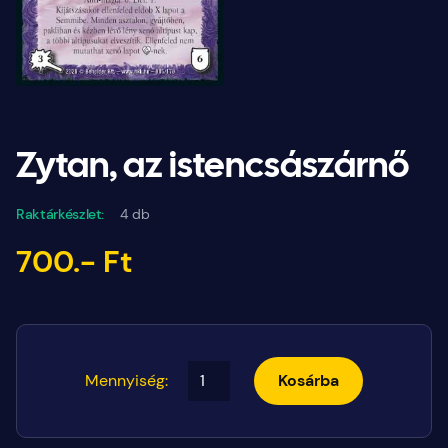
Zytan, az istencsászárnő
Raktárkészlet:
4 db
700.- Ft
Mennyiség:
Kosárba