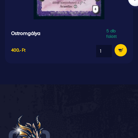
5 db
Ostromgálya
fölött
400.- Ft