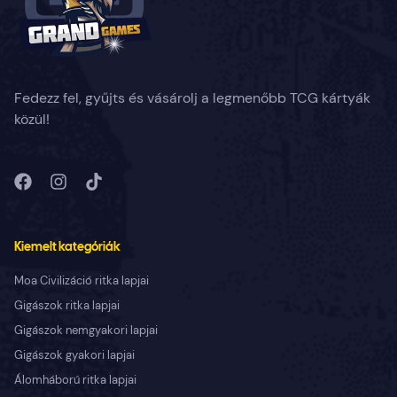
Fedezz fel, gyűjts és vásárolj a legmenőbb TCG kártyák
közül!
Kiemelt kategóriák
Moa Civilizáció ritka lapjai
Gigászok ritka lapjai
Gigászok nemgyakori lapjai
Gigászok gyakori lapjai
Álomháború ritka lapjai