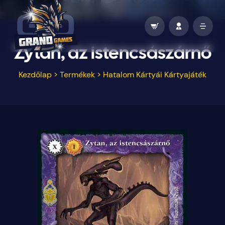
Zytan, az istencsászárnő
Kezdőlap
>
Termékek
>
Hatalom Kártyái Kártyajáték