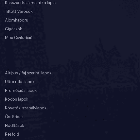
Kasszandra álma ritka lapjai
Tiltott Városok
Álomháború
Gigászok
Moa Civilizáció
Altípus / faj szerinti lapok
Ultra ritka lapok
Promóciós lapok
Kódos lapok
Követők, szabálylapok
Ősi Káosz
Hódítások
Résföld