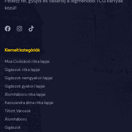
Fedezz fel, gyűjts és vásárolj a legmenőbb TCG kártyák
közül!
Kiemelt kategóriák
Moa Civilizáció ritka lapjai
Gigászok ritka lapjai
Gigászok nemgyakori lapjai
Gigászok gyakori lapjai
Álomháború ritka lapjai
Kasszandra álma ritka lapjai
Tiltott Városok
Álomháború
Gigászok