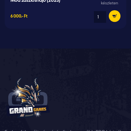
Moa zászlóshajó (2023)
készleten
6 000.- Ft