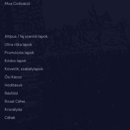
Moa Civilizáció
Altípus / faj szerinti lapok
Ultra ritka lapok
Promóciós lapok
Kódos lapok
Követők, szabálylapok
Ősi Káosz
Hódítások
Résföld
Roxat Céhei
Kristályláz
Céhek