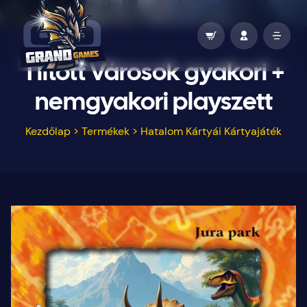
Tiltott Városok gyakori +
nemgyakori playszett
Kezdőlap
>
Termékek
>
Hatalom Kártyái Kártyajáték