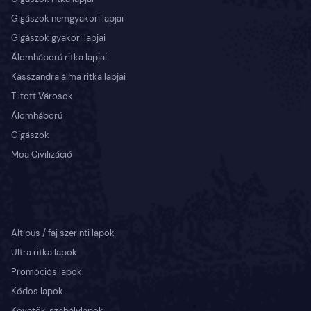
Gigászok nemgyakori lapjai
Gigászok gyakori lapjai
Álomháború ritka lapjai
Kasszandra álma ritka lapjai
Tiltott Városok
Álomháború
Gigászok
Moa Civilizáció
Altípus / faj szerinti lapok
Ultra ritka lapok
Promóciós lapok
Kódos lapok
Követők, szabálylapok