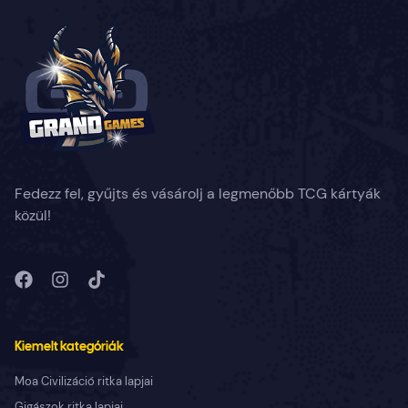
Fedezz fel, gyűjts és vásárolj a legmenőbb TCG kártyák
közül!
Kiemelt kategóriák
Moa Civilizáció ritka lapjai
Gigászok ritka lapjai