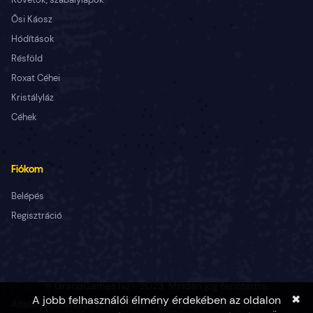
Ősi Káosz
Hódítások
Résföld
Roxat Céhei
Kristályláz
Céhek
Fiókom
Belépés
Regisztráció
© GrandGames.hu - 2023. Minden jog fenntartva.
✖
A jobb felhasználói élmény érdekében az oldalon
Általános szerződési feltételek
Adatkezelési tájékoztató