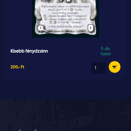
5 db
Kisebb fénydzsinn
fölött
200.- Ft