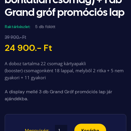
bontatlan csomag) + 1 db
Grand gróf promóciós lap
Raktárkészlet:
5 db fölött
39 900.- Ft
24 900.- Ft
A doboz tartalma 22 csomag kártyapakli
(booster) csomagonként 18 lappal, melyből 2 ritka + 5 nem
gyakori + 11 gyakori
A display mellé 3 db Grand Gróf promóciós lap jár
ajándékba.
Mennyiség:
Kosárba