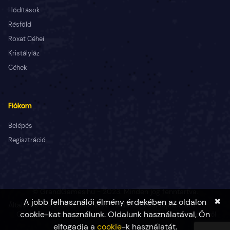
Hódítások
Résföld
Roxat Céhei
Kristályláz
Céhek
Fiókom
Belépés
Regisztráció
© GrandGames.hu - 2023. Minden jog fenntartva.
✖
A jobb felhasználói élmény érdekében az oldalon
Általános szerződési feltételek
Adatkezelési tájékoztató
cookie-kat használunk. Oldalunk használatával, Ön
Cookie tájékoztató
Fogyasztó Barát
Elállás a szerződéstől
elfogadja a
cookie
-k használatát.