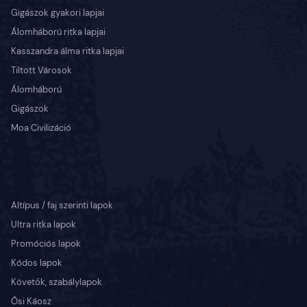
Gigászok gyakori lapjai
Álomháború ritka lapjai
Kasszandra álma ritka lapjai
Tiltott Városok
Álomháború
Gigászok
Moa Civilizáció
Altípus / faj szerinti lapok
Ultra ritka lapok
Promóciós lapok
Kódos lapok
Követők, szabálylapok
Ősi Káosz