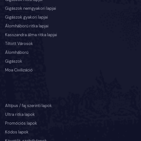
Gigászok nemgyakori lapjai
Gigászok gyakori lapjai
Álomháború ritka lapjai
Kasszandra álma ritka lapjai
Tiltott Városok
Álomháború
Gigászok
Moa Civilizáció
Altípus / faj szerinti lapok
Ultra ritka lapok
Promóciós lapok
Kódos lapok
Követők, szabálylapok