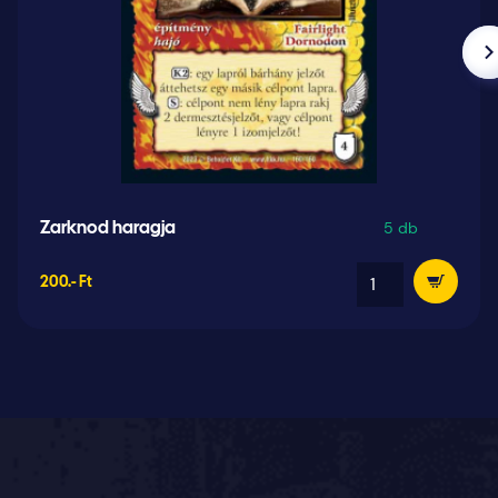
5 db
Zarknod haragja
200.- Ft