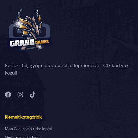
Fedezz fel, gyűjts és vásárolj a legmenőbb TCG kártyák
közül!
Kiemelt kategóriák
Moa Civilizáció ritka lapjai
Gigászok ritka lapjai