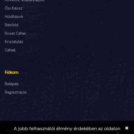
Ősi Káosz
Hódítások
Résföld
Roxat Céhei
Kristályláz
Céhek
Fiókom
Belépés
Regisztráció
© GrandGames.hu - 2023. Minden jog fenntartva.
✖
A jobb felhasználói élmény érdekében az oldalon
Általános szerződési feltételek
Adatkezelési tájékoztató