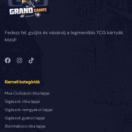
Fedezz fel, gyűjts és vásárolj a legmenőbb TCG kártyák
közül!
Kiemelt kategóriák
Moa Civilizáció ritka lapjai
Gigászok ritka lapjai
Gigászok nemgyakori lapjai
Gigászok gyakori lapjai
Álomháború ritka lapjai