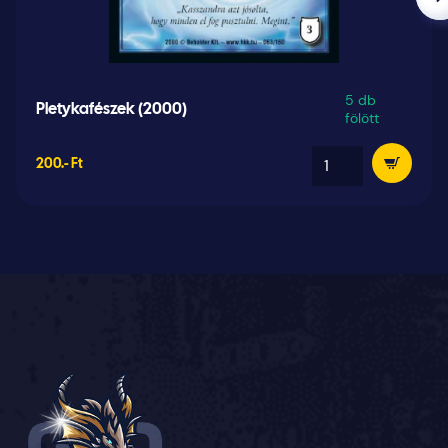
5 db
Pletykafészek (2000)
fölött
200.- Ft