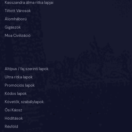
Kasszandra álma ritka lapjai
Tiltott Városok
Álomháború
Gigászok
Moa Civilizáció
Altípus / faj szerinti lapok
Ultra ritka lapok
Promóciós lapok
Kódos lapok
Követők, szabálylapok
Ősi Káosz
Hódítások
Résföld