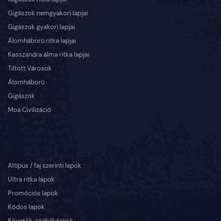
Gigászok nemgyakori lapjai
Gigászok gyakori lapjai
Álomháború ritka lapjai
Kasszandra álma ritka lapjai
Tiltott Városok
Álomháború
Gigászok
Moa Civilizáció
Altípus / faj szerinti lapok
Ultra ritka lapok
Promóciós lapok
Kódos lapok
Követők, szabálylapok