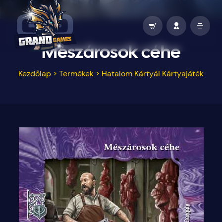
Mészárosok céhe
Kezdőlap
>
Termékek
>
Hatalom Kártyái Kártyajáték