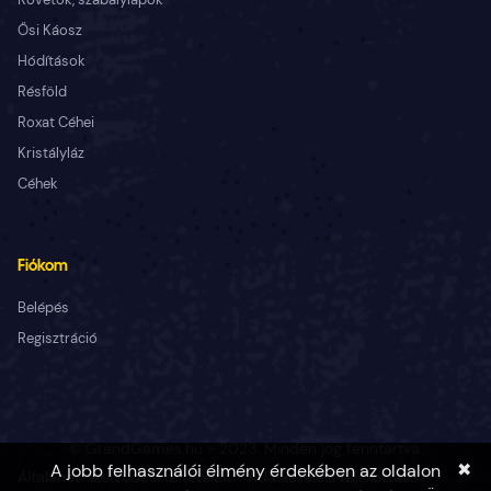
Ősi Káosz
Hódítások
Résföld
Roxat Céhei
Kristályláz
Céhek
Fiókom
Belépés
Regisztráció
© GrandGames.hu - 2023. Minden jog fenntartva.
✖
A jobb felhasználói élmény érdekében az oldalon
Általános szerződési feltételek
Adatkezelési tájékoztató