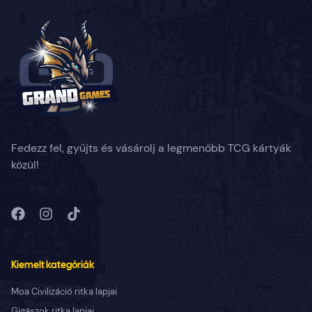
Fedezz fel, gyűjts és vásárolj a legmenőbb TCG kártyák
közül!
Kiemelt kategóriák
Moa Civilizáció ritka lapjai
Gigászok ritka lapjai