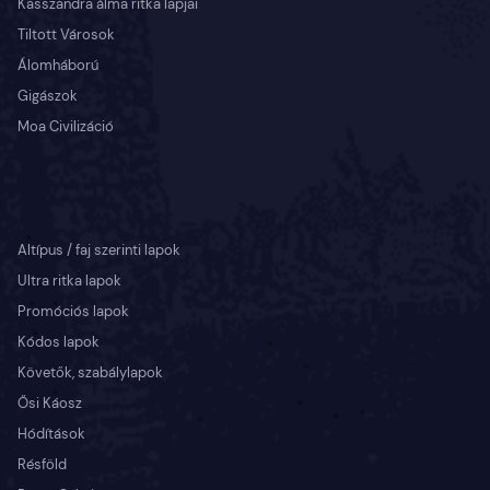
Kasszandra álma ritka lapjai
Tiltott Városok
Álomháború
Gigászok
Moa Civilizáció
Altípus / faj szerinti lapok
Ultra ritka lapok
Promóciós lapok
Kódos lapok
Követők, szabálylapok
Ősi Káosz
Hódítások
Résföld