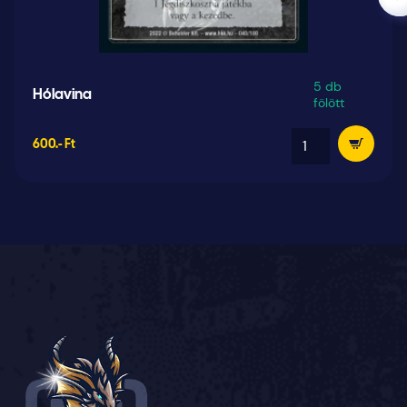
5 db
Hólavina
fölött
600.- Ft