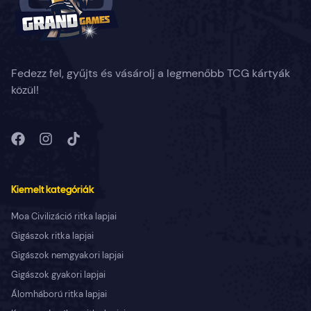
Fedezz fel, gyűjts és vásárolj a legmenőbb TCG kártyák
közül!
Kiemelt kategóriák
Moa Civilizáció ritka lapjai
Gigászok ritka lapjai
Gigászok nemgyakori lapjai
Gigászok gyakori lapjai
Álomháború ritka lapjai