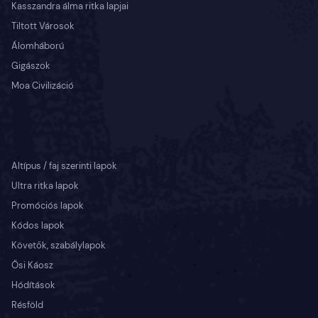
Kasszandra álma ritka lapjai
Tiltott Városok
Álomháború
Gigászok
Moa Civilizáció
Altípus / faj szerinti lapok
Ultra ritka lapok
Promóciós lapok
Kódos lapok
Követők, szabálylapok
Ősi Káosz
Hódítások
Résföld