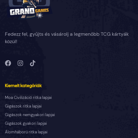
Fedezz fel, gyűjts és vásárolj a legmenőbb TCG kártyák
közül!
Kiemelt kategóriák
Moa Civilizáció ritka lapjai
Gigászok ritka lapjai
Gigászok nemgyakori lapjai
Gigászok gyakori lapjai
Álomháború ritka lapjai