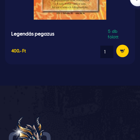
5 db
Legendás pegazus
fölött
400.- Ft