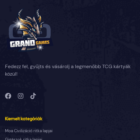
Fedezz fel, gyűjts és vásárolj a legmenőbb TCG kártyák
közül!
Kiemelt kategóriák
Moa Civilizáció ritka lapjai
Gigászok ritka lapjai