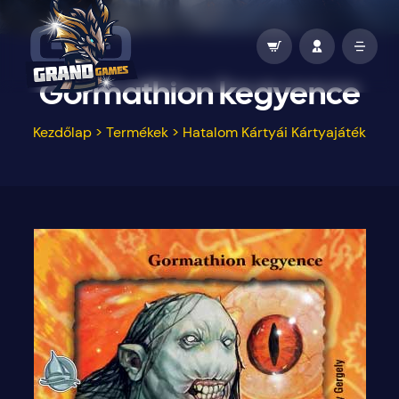
Gormathion kegyence
Kezdőlap
>
Termékek
>
Hatalom Kártyái Kártyajáték