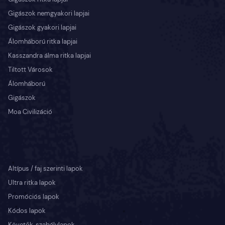
Gigászok nemgyakori lapjai
Gigászok gyakori lapjai
Álomháború ritka lapjai
Kasszandra álma ritka lapjai
Tiltott Városok
Álomháború
Gigászok
Moa Civilizáció
Altípus / faj szerinti lapok
Ultra ritka lapok
Promóciós lapok
Kódos lapok
Követők, szabálylapok