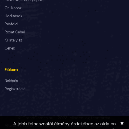
Ősi Káosz
Hódítások
Résföld
Roxat Céhei
Kristályláz
Céhek
Fiókom
Belépés
Regisztráció
© GrandGames.hu - 2023. Minden jog fenntartva.
✖
A jobb felhasználói élmény érdekében az oldalon
Általános szerződési feltételek
Adatkezelési tájékoztató