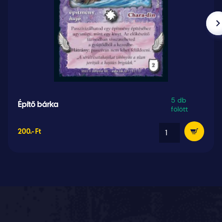
5 db
Építő bárka
fölött
200.- Ft