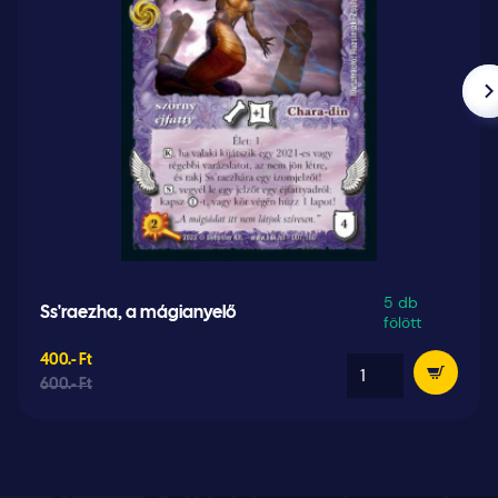
5 db
Ss'raezha, a mágianyelő
fölött
400.- Ft
600.- Ft