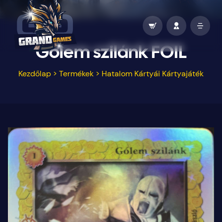
Gólem szilánk FOIL
Kezdőlap
>
Termékek
>
Hatalom Kártyái Kártyajáték