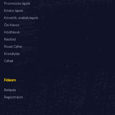
Promóciós lapok
Kódos lapok
Követők, szabálylapok
Ősi Káosz
Hódítások
Résföld
Roxat Céhei
Kristályláz
Céhek
Fiókom
Belépés
Regisztráció