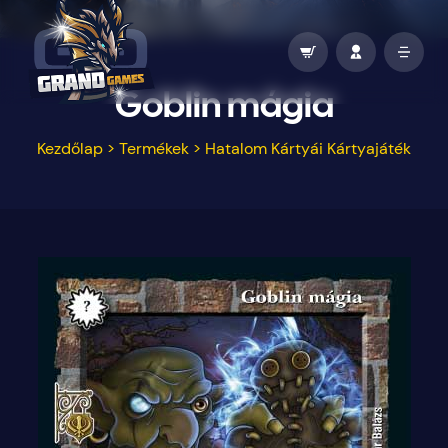
Goblin mágia
Kezdőlap
>
Termékek
>
Hatalom Kártyái Kártyajáték