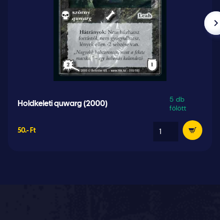
5 db
Holdkeleti quwarg (2000)
fölött
50.- Ft