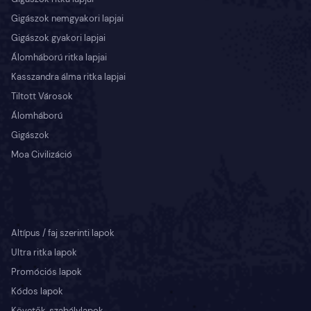
Gigászok nemgyakori lapjai
Gigászok gyakori lapjai
Álomháború ritka lapjai
Kasszandra álma ritka lapjai
Tiltott Városok
Álomháború
Gigászok
Moa Civilizáció
Altípus / faj szerinti lapok
Ultra ritka lapok
Promóciós lapok
Kódos lapok
Követők, szabálylapok