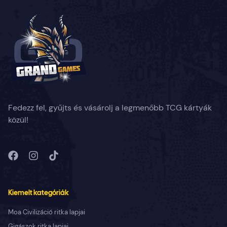
Fedezz fel, gyűjts és vásárolj a legmenőbb TCG kártyák
közül!
Kiemelt kategóriák
Moa Civilizáció ritka lapjai
Gigászok ritka lapjai