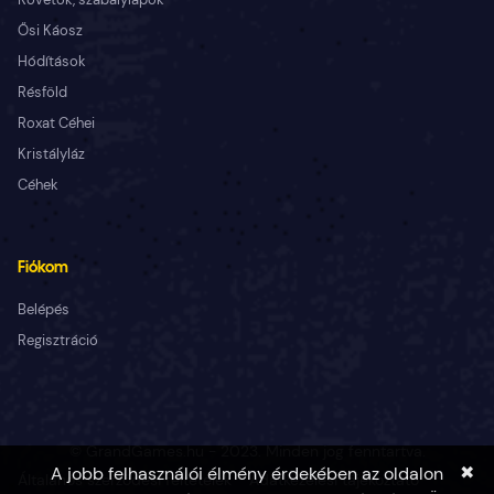
Ősi Káosz
Hódítások
Résföld
Roxat Céhei
Kristályláz
Céhek
Fiókom
Belépés
Regisztráció
© GrandGames.hu - 2023. Minden jog fenntartva.
✖
A jobb felhasználói élmény érdekében az oldalon
Általános szerződési feltételek
Adatkezelési tájékoztató