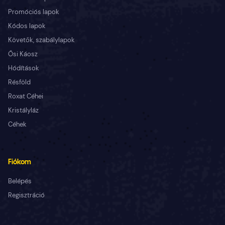
Promóciós lapok
Kódos lapok
Követők, szabálylapok
Ősi Káosz
Hódítások
Résföld
Roxat Céhei
Kristályláz
Céhek
Fiókom
Belépés
Regisztráció