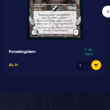
5 db
Porcelángólem
fölött
50.- Ft