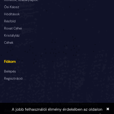
Ősi Káosz
Hódítások
Résföld
Roxat Céhei
Kristályláz
Céhek
Fiókom
Belépés
Regisztráció
© GrandGames.hu - 2023. Minden jog fenntartva.
✖
A jobb felhasználói élmény érdekében az oldalon
Általános szerződési feltételek
Adatkezelési tájékoztató