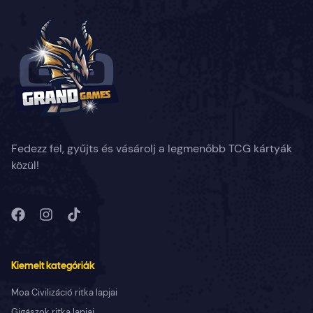
Fedezz fel, gyűjts és vásárolj a legmenőbb TCG kártyák
közül!
Kiemelt kategóriák
Moa Civilizáció ritka lapjai
Gigászok ritka lapjai