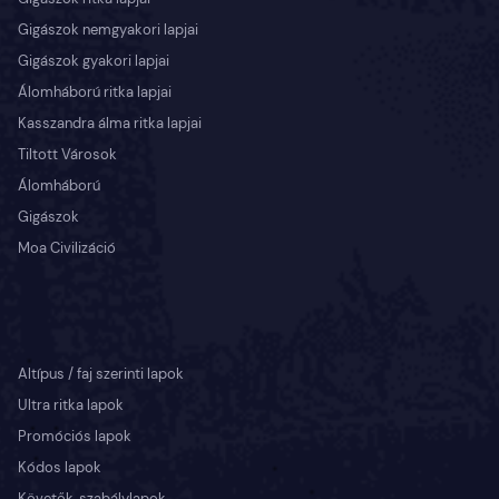
Gigászok nemgyakori lapjai
Gigászok gyakori lapjai
Álomháború ritka lapjai
Kasszandra álma ritka lapjai
Tiltott Városok
Álomháború
Gigászok
Moa Civilizáció
Altípus / faj szerinti lapok
Ultra ritka lapok
Promóciós lapok
Kódos lapok
Követők, szabálylapok