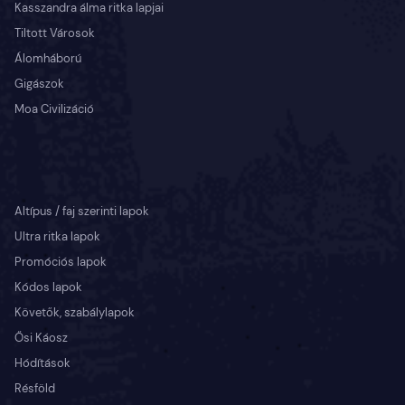
Kasszandra álma ritka lapjai
Tiltott Városok
Álomháború
Gigászok
Moa Civilizáció
Altípus / faj szerinti lapok
Ultra ritka lapok
Promóciós lapok
Kódos lapok
Követők, szabálylapok
Ősi Káosz
Hódítások
Résföld