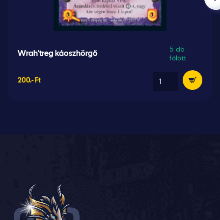
5 db
Wrah'treg káoszhörgő
fölött
200.- Ft