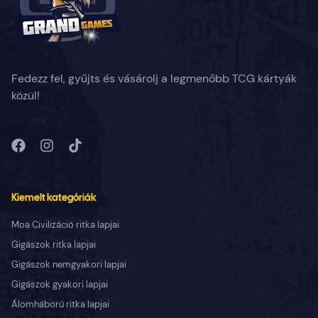
Fedezz fel, gyűjts és vásárolj a legmenőbb TCG kártyák
közül!
Kiemelt kategóriák
Moa Civilizáció ritka lapjai
Gigászok ritka lapjai
Gigászok nemgyakori lapjai
Gigászok gyakori lapjai
Álomháború ritka lapjai