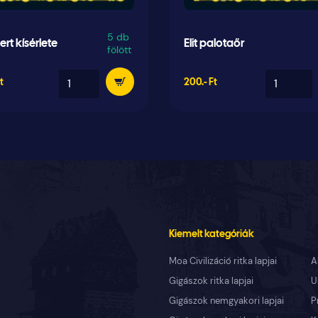
5 db
rt kísérlete
Elit palotaőr
fölött
t
200.- Ft
Kiemelt kategóriák
Moa Civilizáció ritka lapjai
A
Gigászok ritka lapjai
U
Gigászok nemgyakori lapjai
P