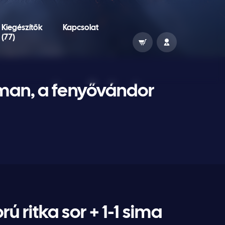
Kiegészítők
Kapcsolat
(77)
rman, a fenyővándor
 ritka sor + 1-1 sima