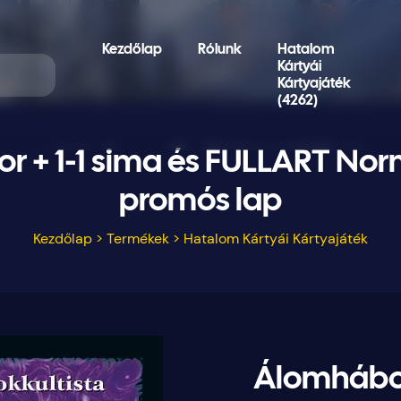
Kezdőlap
Rólunk
Hatalom
Kártyái
Kártyajáték
(4262)
or + 1-1 sima és FULLART No
promós lap
Kezdőlap
>
Termékek
>
Hatalom Kártyái Kártyajáték
Álomháború