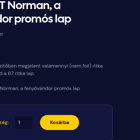
T Norman, a
or promós lap
tt
t
ítőben megjelent valamennyi (nem foil) ritka
d a 67 ritka lap.
 Norman, a fenyővándor promós lap
ség:
Kosárba