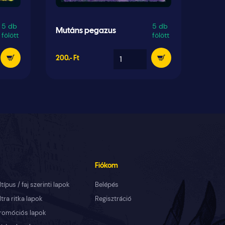
5 db
5 db
Mutáns pegazus
Kitar
fölött
fölött
200.- Ft
500.- 
Fiókom
ltípus / faj szerinti lapok
Belépés
ltra ritka lapok
Regisztráció
romóciós lapok