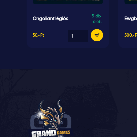
5 db
Ongoliant légiós
Ewgbe
fölött
50.- Ft
500.- F