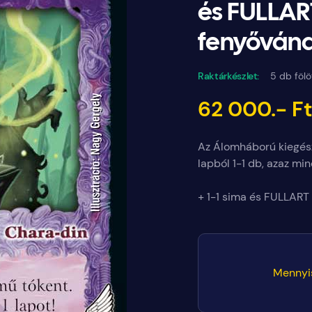
és FULLAR
fenyővánd
Raktárkészlet:
5 db fölö
62 000.- F
Az Álomháború kiegész
lapból 1-1 db, azaz min
+ 1-1 sima és FULLART
Mennyi