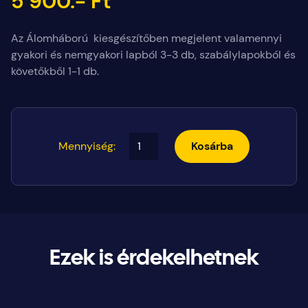
5 900.- Ft
Az Álomháború kiesgészítőben megjelent valamennyi
gyakori és nemgyakori lapból 3-3 db, szabálylapokból és
követőkből 1-1 db.
Mennyiség:
Kosárba
Ezek is érdekelhetnek