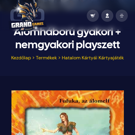
Álomháború gyakori +
nemgyakori playszett
Kezdőlap
>
Termékek
>
Hatalom Kártyái Kártyajáték