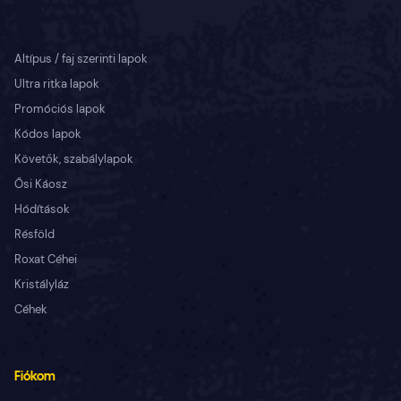
Altípus / faj szerinti lapok
Ultra ritka lapok
Promóciós lapok
Kódos lapok
Követők, szabálylapok
Ősi Káosz
Hódítások
Résföld
Roxat Céhei
Kristályláz
Céhek
Fiókom