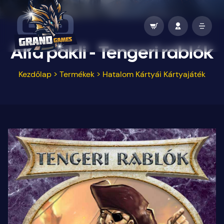
Alfa pakli - Tengeri rablók
Kezdőlap
>
Termékek
>
Hatalom Kártyái Kártyajáték