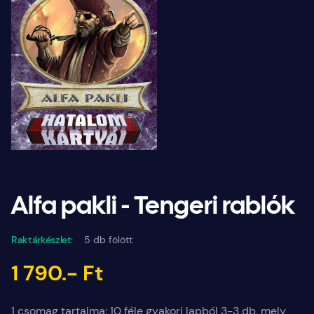
Alfa pakli - Tengeri rablók
Raktárkészlet:
5 db fölött
1 790.- Ft
1 csomag tartalma: 10 féle gyakori lapból 3-3 db, mely