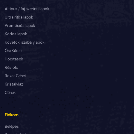
Altípus / faj szerinti lapok
Ultra ritka lapok
Promóciós lapok
Kódos lapok
Követők, szabálylapok
Ősi Káosz
Hódítások
Résföld
Roxat Céhei
Kristályláz
Céhek
Fiókom
Belépés