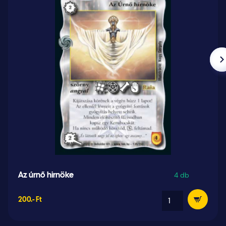
4 db
Az úrnő hirnöke
200.- Ft