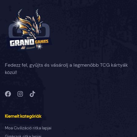
Fedezz fel, gyűjts és vásárolj a legmenőbb TCG kártyák
közül!
Kiemelt kategóriák
Moa Civilizáció ritka lapjai
Gigászok ritka lapjai