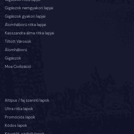
Gigászok nemgyakori lapjai
Gigászok gyakori lapjai
Álomháború ritka lapjai
Kasszandra álma ritka lapjai
Tiltott Városok
Álomháború
Gigászok
Moa Civilizáció
Altípus / faj szerinti lapok
Ultra ritka lapok
Promóciós lapok
Kódos lapok
Követők, szabálylapok