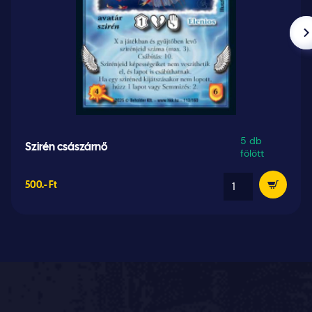
5 db
Szirén császárnő
fölött
500.- Ft