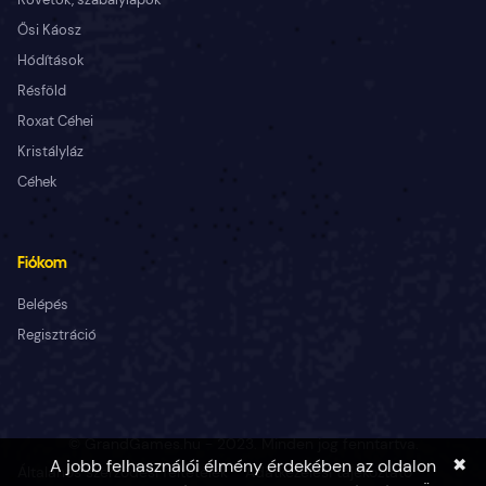
Ősi Káosz
Hódítások
Résföld
Roxat Céhei
Kristályláz
Céhek
Fiókom
Belépés
Regisztráció
© GrandGames.hu - 2023. Minden jog fenntartva.
✖
A jobb felhasználói élmény érdekében az oldalon
Általános szerződési feltételek
Adatkezelési tájékoztató