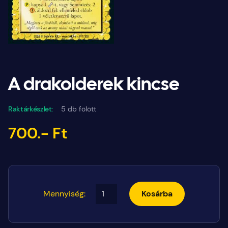
A drakolderek kincse
Raktárkészlet:
5 db fölött
700.- Ft
Mennyiség:
Kosárba