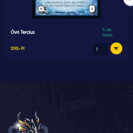
5 db
Óvó Tercius
fölött
200.- Ft