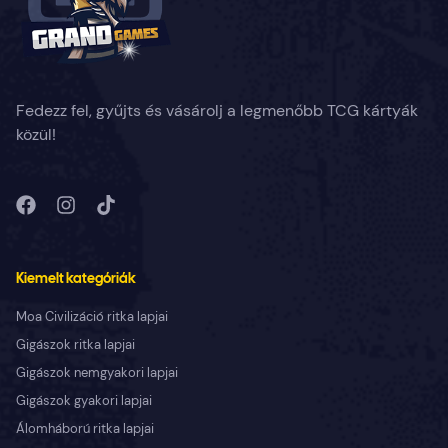
Fedezz fel, gyűjts és vásárolj a legmenőbb TCG kártyák
közül!
Kiemelt kategóriák
Moa Civilizáció ritka lapjai
Gigászok ritka lapjai
Gigászok nemgyakori lapjai
Gigászok gyakori lapjai
Álomháború ritka lapjai