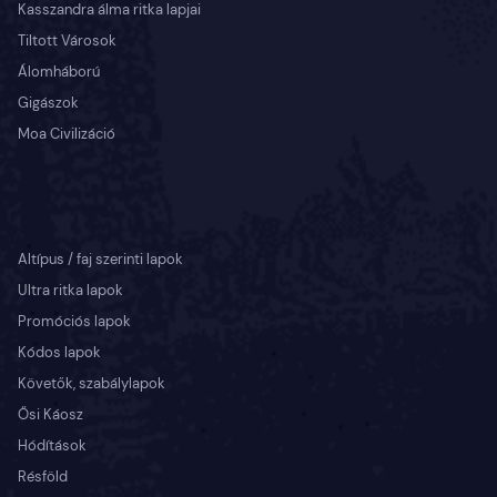
Kasszandra álma ritka lapjai
Tiltott Városok
Álomháború
Gigászok
Moa Civilizáció
Altípus / faj szerinti lapok
Ultra ritka lapok
Promóciós lapok
Kódos lapok
Követők, szabálylapok
Ősi Káosz
Hódítások
Résföld