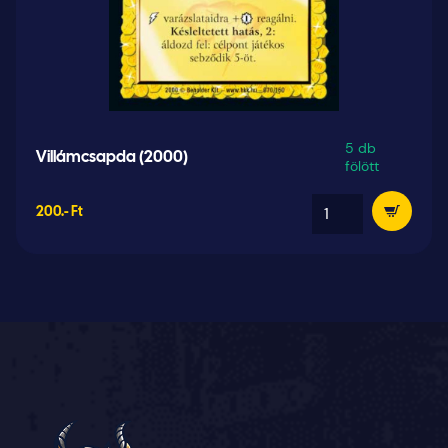
5 db
Villámcsapda (2000)
fölött
200.- Ft