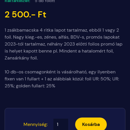
Raktárkészlet:
5 db fölött
2 500.- Ft
1 zsákbamacska 4 ritka lapot tartalmaz, ebből 1 vagy 2
foil. Nagy kieg.-es, zénes, alfás, BDV-s, promós lapokat
2023-tól tartalmaz, néhány 2023 előtti foilos promó lap
is helyet kapott benne pl. Mindent a hatalomért foil,
Zansárkány foil.
10 db-os csomagonként is vásárolható, egy ilyenben
fixen van 1 fullart + 1 az alábbiak közül: foil UR: 50%; UR:
25%; golden fullart: 25%
Mennyiség:
Kosárba