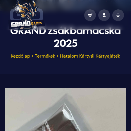
GRAND zsákbamacska
2025
Kezdőlap
>
Termékek
>
Hatalom Kártyái Kártyajáték