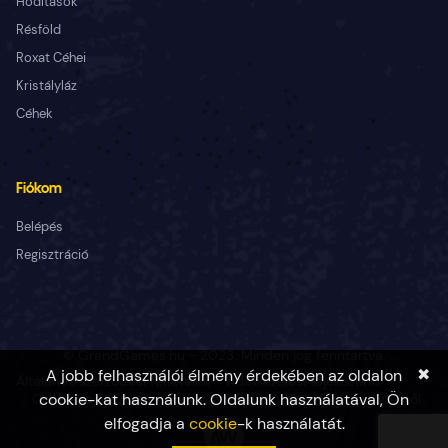
Hódítások
Résföld
Roxat Céhei
Kristályláz
Céhek
Fiókom
Belépés
Regisztráció
© GrandGames.hu - 2023. Minden jog fenntartva.
✖
A jobb felhasználói élmény érdekében az oldalon
Általános szerződési feltételek
Adatkezelési tájékoztató
cookie-kat használunk. Oldalunk használatával, Ön
Cookie tájékoztató
Fogyasztó Barát
Elállás a szerződéstől
elfogadja a
cookie
-k használatát.