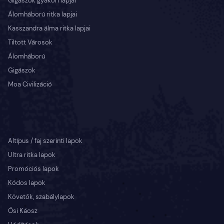
Gigászok gyakori lapjai
Álomháború ritka lapjai
Kasszandra álma ritka lapjai
Tiltott Városok
Álomháború
Gigászok
Moa Civilizáció
Altípus / faj szerinti lapok
Ultra ritka lapok
Promóciós lapok
Kódos lapok
Követők, szabálylapok
Ősi Káosz