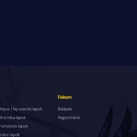
Fiókom
ltípus / faj szerinti lapok
Belépés
ltra ritka lapok
Regisztráció
romóciós lapok
ódos lapok