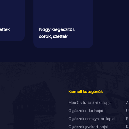
zettek
Nagy kiegészítős
sorok, szettek
Kiemelt kategóriák
Moa Civilizáció ritka lapjai
A
Gigászok ritka lapjai
U
Gigászok nemgyakori lapjai
P
Gigászok gyakori lapjai
K