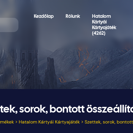
Kezdőlap
Rólunk
Hatalom
Kártyái
Kártyajáték
(4262)
tek, sorok, bontott összeállí
rmékek
>
Hatalom Kártyái Kártyajáték
>
Szettek, sorok, bontott