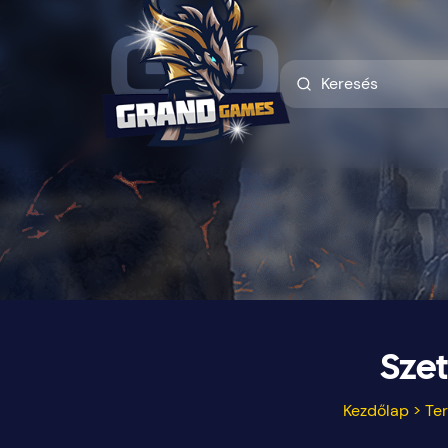
Szet
Kezdőlap
>
Te