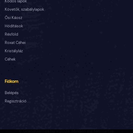
Kódos lapok
Követők, szabálylapok
Ősi Káosz
Hódítások
Résföld
Roxat Céhei
Kristályláz
Céhek
Fiókom
Belépés
Regisztráció
© GrandGames.hu - 2023. Minden jog fenntartva.