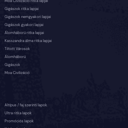
Moa Civilizáció ritka lapjai
Gigászok ritka lapjai
Gigászok nemgyakori lapjai
Gigászok gyakori lapjai
Álomháború ritka lapjai
Kasszandra álma ritka lapjai
Tiltott Városok
Álomháború
Gigászok
Moa Civilizáció
Altípus / faj szerinti lapok
Ultra ritka lapok
Promóciós lapok