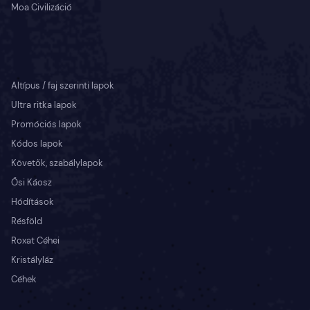
Moa Civilizáció
Altípus / faj szerinti lapok
Ultra ritka lapok
Promóciós lapok
Kódos lapok
Követők, szabálylapok
Ősi Káosz
Hódítások
Résföld
Roxat Céhei
Kristályláz
Céhek