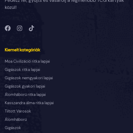
Fedezz fel, gyűjts és vásárolj a legmenőbb TCG kártyák
közül!
Kiemelt kategóriák
Moa Civilizáció ritka lapjai
Gigászok ritka lapjai
Gigászok nemgyakori lapjai
Gigászok gyakori lapjai
Álomháború ritka lapjai
Kasszandra álma ritka lapjai
Tiltott Városok
Álomháború
Gigászok