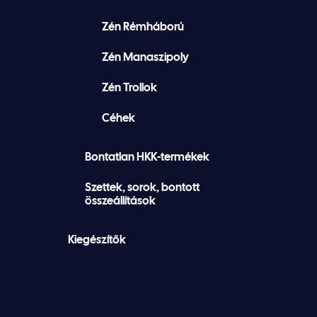
Zén Rémháború
Zén Manaszipoly
Zén Trollok
Céhek
Bontatlan HKK-termékek
Szettek, sorok, bontott
összeállítások
Kiegészítők