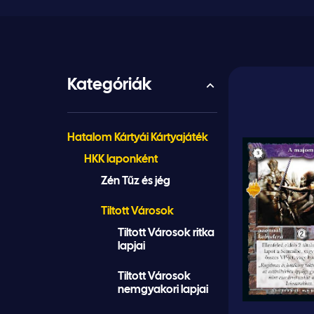
Kategóriák
Hatalom Kártyái Kártyajáték
HKK laponként
Zén Tűz és jég
Tiltott Városok
Tiltott Városok ritka
lapjai
Tiltott Városok
nemgyakori lapjai