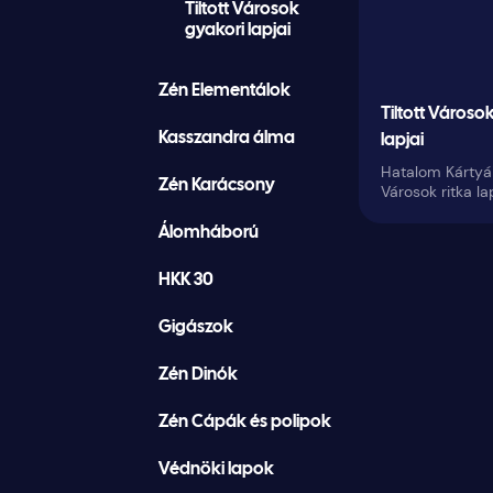
Tiltott Városok
gyakori lapjai
Zén Elementálok
Tiltott Városok
Kasszandra álma
lapjai
Hatalom Kártyái 
Zén Karácsony
Városok ritka la
Álomháború
HKK 30
Gigászok
Zén Dinók
Zén Cápák és polipok
Védnöki lapok