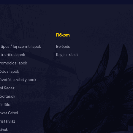
Fiókom
ltípus / faj szerinti lapok
Belépés
ltra ritka lapok
Regisztráció
romóciós lapok
ódos lapok
övetők, szabálylapok
si Káosz
ódítások
ésföld
oxat Céhei
ristályláz
éhek