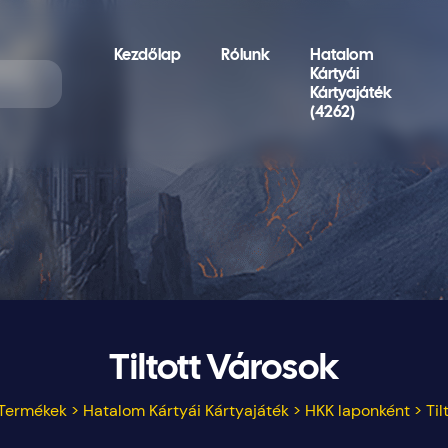
Kezdőlap
Rólunk
Hatalom
Kártyái
Kártyajáték
(4262)
Tiltott Városok
Termékek
>
Hatalom Kártyái Kártyajáték
>
HKK laponként
>
Til