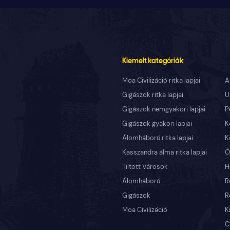
Kiemelt kategóriák
Moa Civilizáció ritka lapjai
A
Gigászok ritka lapjai
U
Gigászok nemgyakori lapjai
P
Gigászok gyakori lapjai
K
Álomháború ritka lapjai
K
Kasszandra álma ritka lapjai
Ő
Tiltott Városok
H
Álomháború
R
Gigászok
R
Moa Civilizáció
K
C