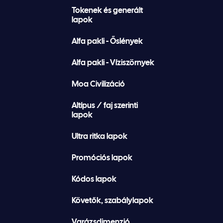
Tokenek és generált
lapok
Alfa pakli - Őslények
Alfa pakli - Víziszörnyek
Moa Civilizáció
Altípus / faj szerinti
lapok
Ultra ritka lapok
Promóciós lapok
Kódos lapok
Követők, szabálylapok
Varázsdimenzió