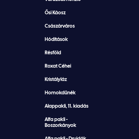
Ősi Káosz
Császárváros
Hódítások
Résföld
Roxat Céhei
Kristályláz
Homokdűnék
Alappakli, 11. kiadás
Alfa pakli -
Boszorkányok
Alfa pakli - Druidák