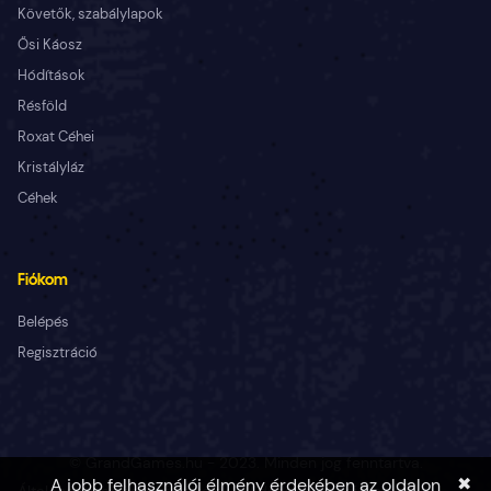
Követők, szabálylapok
Ősi Káosz
Hódítások
Résföld
Roxat Céhei
Kristályláz
Céhek
Fiókom
Belépés
Regisztráció
© GrandGames.hu - 2023. Minden jog fenntartva.
✖
A jobb felhasználói élmény érdekében az oldalon